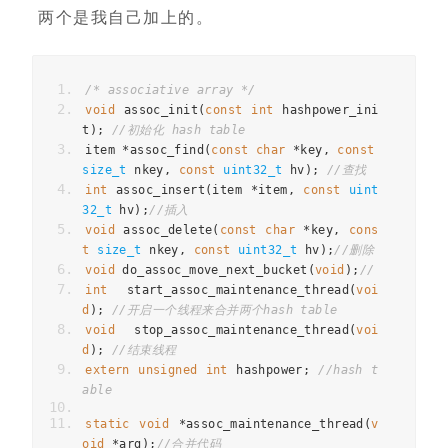
两个是我自己加上的。
/* associative array */
void
 assoc_init
(
const
int
 hashpower_ini
t
);
//初始化 hash table
item 
*
assoc_find
(
const
char
*
key
,
const
size_t
 nkey
,
const
uint32_t
 hv
);
//查找
int
 assoc_insert
(
item 
*
item
,
const
uint
32_t
 hv
);
//插入
void
 assoc_delete
(
const
char
*
key
,
cons
t
size_t
 nkey
,
const
uint32_t
 hv
);
//删除
void
 do_assoc_move_next_bucket
(
void
);
//
int
 start_assoc_maintenance_thread
(
voi
d
);
//开启一个线程来合并两个hash table
void
 stop_assoc_maintenance_thread
(
voi
d
);
//结束线程
extern
unsigned
int
 hashpower
;
//hash t
able
static
void
*
assoc_maintenance_thread
(
v
oid
*
arg
);
//合并代码