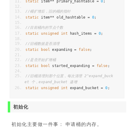
static
 item
**
 primary_hashtable 
=
0
;
//桶扩增后，旧的桶的指针
static
 item
**
 old_hashtable 
=
0
;
//目前桶内的节点个数
static
unsigned
int
 hash_items 
=
0
;
//旧桶数据是否清理
static
bool
 expanding 
=
false
;
//是否开始扩增桶
static
bool
 started_expanding 
=
false
;
//旧桶清理到那个位置，每次清理 2^expand_buck
et 个，expand_bucket 递增
static
unsigned
int
 expand_bucket 
=
0
;
初始化
初始化主要做一件事： 申请桶的内存。