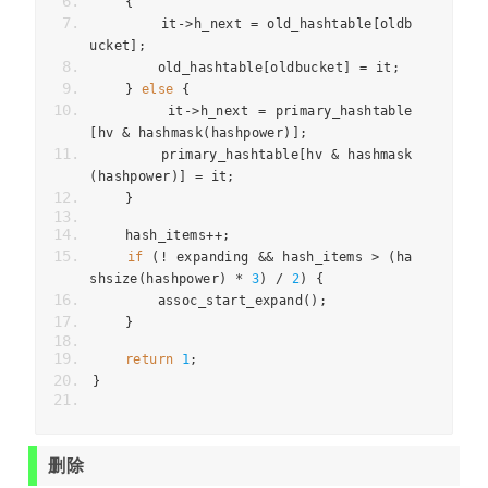
{
        it
->
h_next 
=
 old_hashtable
[
oldb
ucket
];
        old_hashtable
[
oldbucket
]
=
 it
;
}
else
{
        it
->
h_next 
=
 primary_hashtable
[
hv 
&
 hashmask
(
hashpower
)];
        primary_hashtable
[
hv 
&
 hashmask
(
hashpower
)]
=
 it
;
}
    hash_items
++;
if
(!
 expanding 
&&
 hash_items 
>
(
ha
shsize
(
hashpower
)
*
3
)
/
2
)
{
        assoc_start_expand
();
}
return
1
;
}
删除