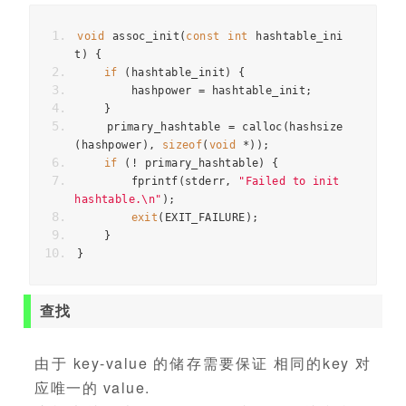
void
 assoc_init
(
const
int
 hashtable_ini
t
)
{
if
(
hashtable_init
)
{
        hashpower 
=
 hashtable_init
;
}
    primary_hashtable 
=
 calloc
(
hashsize
(
hashpower
),
sizeof
(
void
*));
if
(!
 primary_hashtable
)
{
        fprintf
(
stderr
,
"Failed to init 
hashtable.\n"
);
exit
(
EXIT_FAILURE
);
}
}
查找
由于 key-value 的储存需要保证 相同的key 对
应唯一的 value.