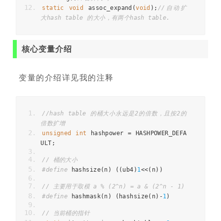
static
void
 assoc_expand
(
void
);
//自动扩
大hash table 的大小，有两个hash table.
核心变量介绍
变量的介绍详见我的注释
//hash table 的桶大小永远是2的倍数，且按2的
倍数扩增
unsigned
int
 hashpower 
=
 HASHPOWER_DEFA
ULT
;
// 桶的大小
#define
 hashsize
(
n
)
((
ub4
)
1
<<(
n
))
// 主要用于取模 a % (2^n) = a & (2^n - 1)
#define
 hashmask
(
n
)
(
hashsize
(
n
)-
1
)
// 当前桶的指针