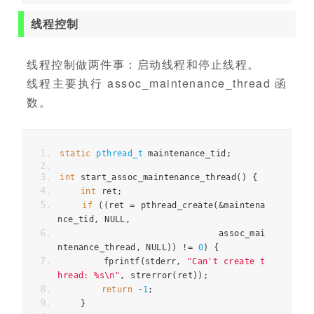
线程控制
线程控制做两件事：启动线程和停止线程。
线程主要执行 assoc_maintenance_thread 函
数。
static
pthread_t
 maintenance_tid
;
int
 start_assoc_maintenance_thread
()
{
int
 ret
;
if
((
ret 
=
 pthread_create
(&
maintena
nce_tid
,
 NULL
,
                              assoc_mai
ntenance_thread
,
 NULL
))
!=
0
)
{
        fprintf
(
stderr
,
"Can't create t
hread: %s\n"
,
 strerror
(
ret
));
return
-
1
;
}