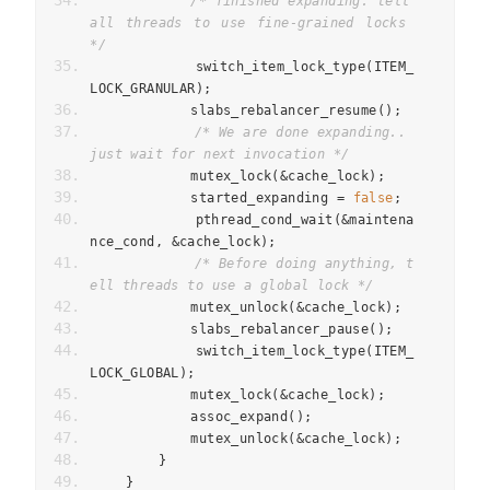
/* finished expanding. tell 
all threads to use fine-grained locks 
*/
            switch_item_lock_type
(
ITEM_
LOCK_GRANULAR
);
            slabs_rebalancer_resume
();
/* We are done expanding.. 
just wait for next invocation */
            mutex_lock
(&
cache_lock
);
            started_expanding 
=
false
;
            pthread_cond_wait
(&
maintena
nce_cond
,
&
cache_lock
);
/* Before doing anything, t
ell threads to use a global lock */
            mutex_unlock
(&
cache_lock
);
            slabs_rebalancer_pause
();
            switch_item_lock_type
(
ITEM_
LOCK_GLOBAL
);
            mutex_lock
(&
cache_lock
);
            assoc_expand
();
            mutex_unlock
(&
cache_lock
);
}
}