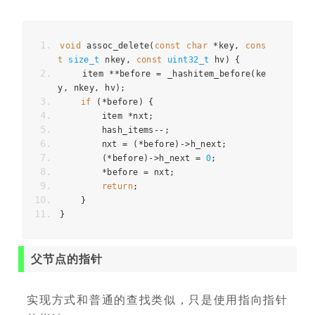
void
 assoc_delete
(
const
char
*
key
,
cons
t
size_t
 nkey
,
const
uint32_t
 hv
)
{
    item 
**
before 
=
 _hashitem_before
(
ke
y
,
 nkey
,
 hv
);
if
(*
before
)
{
        item 
*
nxt
;
        hash_items
--;
        nxt 
=
(*
before
)->
h_next
;
(*
before
)->
h_next 
=
0
;
*
before 
=
 nxt
;
return
;
}
}
父节点的指针
实现方式和普通的查找类似，只是使用指向指针