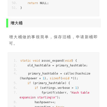
return
 NULL
;
}
增大桶
增大桶做的事很简单，保存旧桶，申请新桶即
可。
static
void
 assoc_expand
(
void
)
{
    old_hashtable 
=
 primary_hashtable
;
    primary_hashtable 
=
 calloc
(
hashsize
(
hashpower 
+
1
),
sizeof
(
void
*));
if
(
primary_hashtable
)
{
if
(
settings
.
verbose 
>
1
)
            fprintf
(
stderr
,
"Hash table 
expansion starting\n"
);
        hashpower
++;