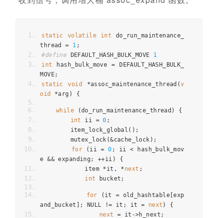
static
volatile
int
 do_run_maintenance_
thread 
=
1
;
#define
 DEFAULT_HASH_BULK_MOVE 
1
int
 hash_bulk_move 
=
 DEFAULT_HASH_BULK_
MOVE
;
static
void
*
assoc_maintenance_thread
(
v
oid
*
arg
)
{
while
(
do_run_maintenance_thread
)
{
int
 ii 
=
0
;
        item_lock_global
();
        mutex_lock
(&
cache_lock
);
for
(
ii 
=
0
;
 ii 
<
 hash_bulk_mov
e 
&&
 expanding
;
++
ii
)
{
            item 
*
it
,
*
next
;
int
 bucket
;
for
(
it 
=
 old_hashtable
[
exp
and_bucket
];
 NULL 
!=
 it
;
 it 
=
next
)
{
next
=
 it
->
h_next
;