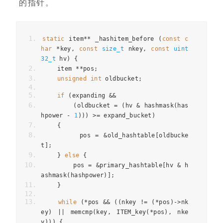
的指针。
static
 item
**
 _hashitem_before 
(
const
c
har
*
key
,
const
size_t
 nkey
,
const
uint
32_t
 hv
)
{
    item 
**
pos
;
unsigned
int
 oldbucket
;
if
(
expanding 
&&
(
oldbucket 
=
(
hv 
&
 hashmask
(
has
hpower 
-
1
)))
>=
 expand_bucket
)
{
        pos 
=
&
old_hashtable
[
oldbucke
t
];
}
else
{
        pos 
=
&
primary_hashtable
[
hv 
&
 h
ashmask
(
hashpower
)];
}
while
(*
pos 
&&
((
nkey 
!=
(*
pos
)->
nk
ey
)
||
 memcmp
(
key
,
 ITEM_key
(*
pos
),
 nke
y
)))
{