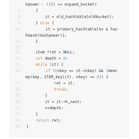
hpower 
-
1
)))
>=
 expand_bucket
)
{
        it 
=
 old_hashtable
[
oldbucket
];
}
else
{
        it 
=
 primary_hashtable
[
hv 
&
 has
hmask
(
hashpower
)];
}
    item 
*
ret 
=
 NULL
;
int
 depth 
=
0
;
while
(
it
)
{
if
((
nkey 
==
 it
->
nkey
)
&&
(
memc
mp
(
key
,
 ITEM_key
(
it
),
 nkey
)
==
0
))
{
            ret 
=
 it
;
break
;
}
        it 
=
 it
->
h_next
;
++
depth
;
}
return
 ret
;
}