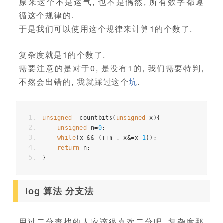
原来这个不是运气, 也不是偶然, 所有数字都遵
循这个规律的.
于是我们可以使用这个规律来计算1的个数了.
复杂度就是1的个数了.
需要注意的是对于0, 是没有1的, 我们需要特判,
不然会出错的, 我就踩过这个
坑
.
unsigned
 _countbits
(
unsigned
 x
){
unsigned
 n
=
0
;
while
(
x 
&&
(++
n 
,
 x
&=
x
-
1
));
return
 n
;
}
log 算法 分支法
用过二分查找的人应该很喜欢二分吧, 复杂度那