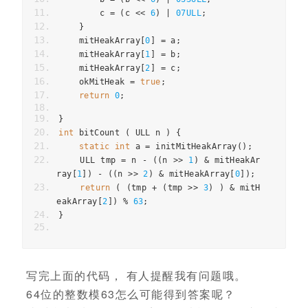
        c 
=
(
c 
<<
6
)
|
07ULL
;
}
    mitHeakArray
[
0
]
=
 a
;
    mitHeakArray
[
1
]
=
 b
;
    mitHeakArray
[
2
]
=
 c
;
    okMitHeak 
=
true
;
return
0
;
}
int
 bitCount 
(
 ULL n 
)
{
static
int
 a 
=
 initMitHeakArray
();
    ULL tmp 
=
 n 
-
((
n 
>>
1
)
&
 mitHeakAr
ray
[
1
])
-
((
n 
>>
2
)
&
 mitHeakArray
[
0
]);
return
(
(
tmp 
+
(
tmp 
>>
3
)
)
&
 mitH
eakArray
[
2
])
%
63
;
}
写完上面的代码， 有人提醒我有问题哦。
64位的整数模63怎么可能得到答案呢？