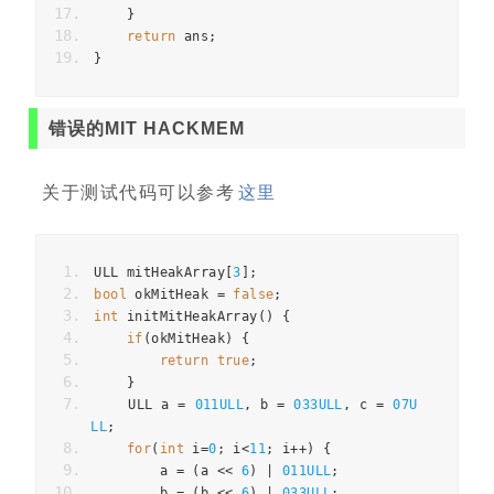
}
return
 ans
;
}
错误的MIT HACKMEM
关于测试代码可以参考
这里
ULL mitHeakArray
[
3
];
bool
 okMitHeak 
=
false
;
int
 initMitHeakArray
()
{
if
(
okMitHeak
)
{
return
true
;
}
    ULL a 
=
011ULL
,
 b 
=
033ULL
,
 c 
=
07U
LL
;
for
(
int
 i
=
0
;
 i
<
11
;
 i
++)
{
        a 
=
(
a 
<<
6
)
|
011ULL
;
        b 
=
(
b 
<<
6
)
|
033ULL
;