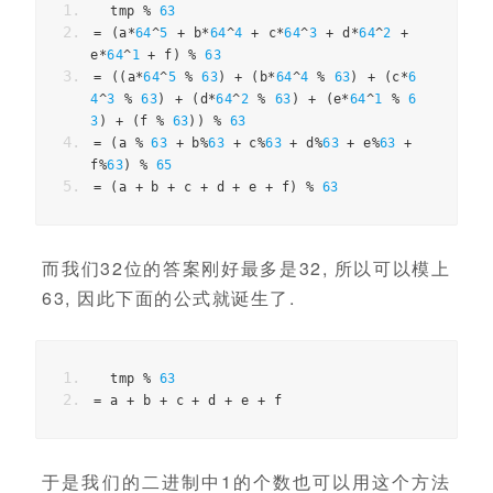
  tmp 
%
63
=
(
a
*
64
^
5
+
 b
*
64
^
4
+
 c
*
64
^
3
+
 d
*
64
^
2
+
e
*
64
^
1
+
 f
)
%
63
=
((
a
*
64
^
5
%
63
)
+
(
b
*
64
^
4
%
63
)
+
(
c
*
6
4
^
3
%
63
)
+
(
d
*
64
^
2
%
63
)
+
(
e
*
64
^
1
%
6
3
)
+
(
f 
%
63
))
%
63
=
(
a 
%
63
+
 b
%
63
+
 c
%
63
+
 d
%
63
+
 e
%
63
+
f
%
63
)
%
65
=
(
a 
+
 b 
+
 c 
+
 d 
+
 e 
+
 f
)
%
63
而我们32位的答案刚好最多是32, 所以可以模上
63, 因此下面的公式就诞生了.
  tmp 
%
63
=
 a 
+
 b 
+
 c 
+
 d 
+
 e 
+
 f
于是我们的二进制中1的个数也可以用这个方法