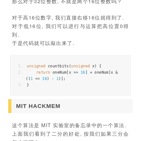
那么对于32位整数, 不就是两个16位整数吗？
对于高16位数字, 我们直接右移16位就得到了.
对于低16位, 我们可以进行与运算把高位置0得
到.
于是代码就可以敲出来了.
unsigned
 countbits
(
unsigned
 x
)
{
return
 oneNum
[
x 
>>
16
]
+
 oneNum
[
x 
&
((
1
<<
16
)
-
1
)];
}
MIT HACKMEM
这个算法是 MIT 实验室的备忘录中的一个算法.
上面我们看到了二分的好处, 按我们如果三分会