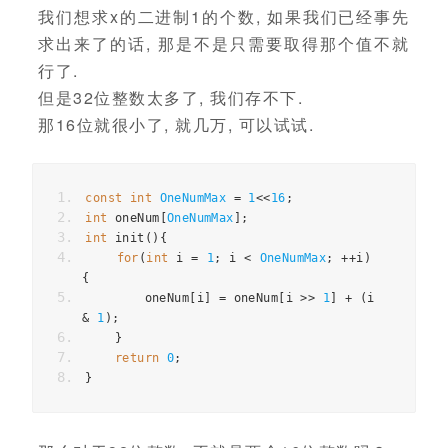
我们想求x的二进制1的个数, 如果我们已经事先
求出来了的话, 那是不是只需要取得那个值不就
行了.
但是32位整数太多了, 我们存不下.
那16位就很小了, 就几万, 可以试试.
const
int
OneNumMax
=
1
<<
16
;
int
 oneNum
[
OneNumMax
];
int
 init
(){
for
(
int
 i 
=
1
;
 i 
<
OneNumMax
;
++
i
)
{
        oneNum
[
i
]
=
 oneNum
[
i 
>>
1
]
+
(
i 
&
1
);
}
return
0
;
}