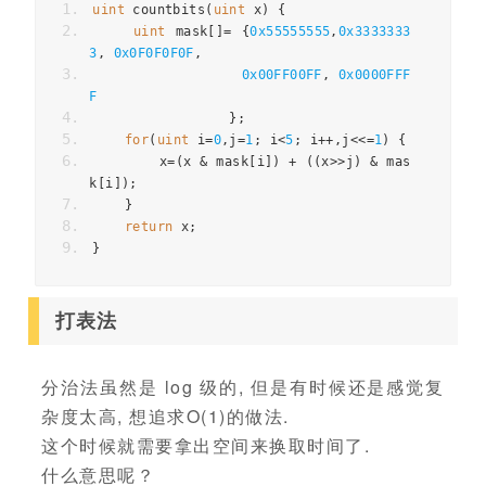
uint
 countbits
(
uint
 x
)
{
uint
 mask
[]=
{
0x55555555
,
0x3333333
3
,
0x0F0F0F0F
,
0x00FF00FF
,
0x0000FFF
F
};
for
(
uint
 i
=
0
,
j
=
1
;
 i
<
5
;
 i
++,
j
<<=
1
)
{
        x
=(
x 
&
 mask
[
i
])
+
((
x
>>
j
)
&
 mas
k
[
i
]);
}
return
 x
;
}
打表法
分治法虽然是 log 级的, 但是有时候还是感觉复
杂度太高, 想追求O(1)的做法.
这个时候就需要拿出空间来换取时间了.
什么意思呢？