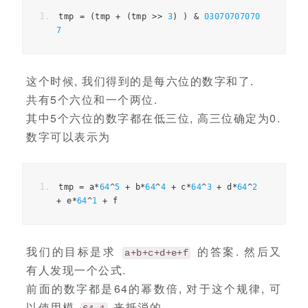
tmp 
=
(
tmp 
+
(
tmp 
>>
3
)
)
&
03070707070
7
这个时候, 我们得到的是每六位的数字和了.
共有5个六位和一个两位.
其中5个六位的数字都在低三位, 高三位确定为0.
数字可以表示为
tmp 
=
 a
*
64
^
5
+
 b
*
64
^
4
+
 c
*
64
^
3
+
 d
*
64
^
2
+
 e
*
64
^
1
+
 f
我们的目标是求
的答案. 然后又
a+b+c+d+e+f
有人发现一个公式.
前面的数字都是64的幂数倍, 对于这个规律, 可
以使用模
来抵消的.