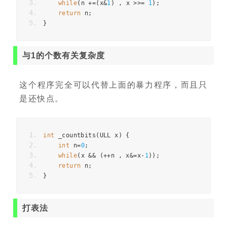
while
(
n 
+=(
x
&
1
)
,
 x 
>>=
1
);
return
 n
;
}
与1的个数有关复杂度
这个程序完全可以代替上面的暴力程序，而且只
是还快点。
int
 _countbits
(
ULL x
)
{
int
 n
=
0
;
while
(
x 
&&
(++
n 
,
 x
&=
x
-
1
));
return
 n
;
}
打表法