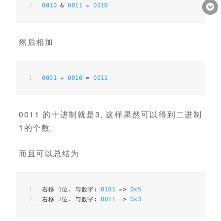
0010
&
0011
=
0010
然后相加
0001
+
0010
=
0011
0011 的十进制就是3, 这样果然可以得到二进制
1的个数.
而且可以总结为
右移
1
位.
与数字:
0101
=>
0x5
右移
2
位.
与数字:
0011
=>
0x3