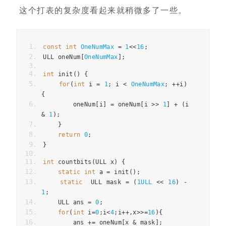
这个打表的复杂度看起来就稍微多了一些。
const
int
OneNumMax
=
1
<<
16
;
ULL oneNum
[
OneNumMax
];
int
 init
()
{
for
(
int
 i 
=
1
;
 i 
<
OneNumMax
;
++
i
)
{
        oneNum
[
i
]
=
 oneNum
[
i 
>>
1
]
+
(
i 
&
1
);
}
return
0
;
}
int
 countbits
(
ULL x
)
{
static
int
 a 
=
 init
();
static
  ULL mask 
=
(
1ULL
<<
16
)
-
1
;
    ULL ans 
=
0
;
for
(
int
 i
=
0
;
i
<
4
;
i
++,
x
>>=
16
){
        ans 
+=
 oneNum
[
x 
&
 mask
];