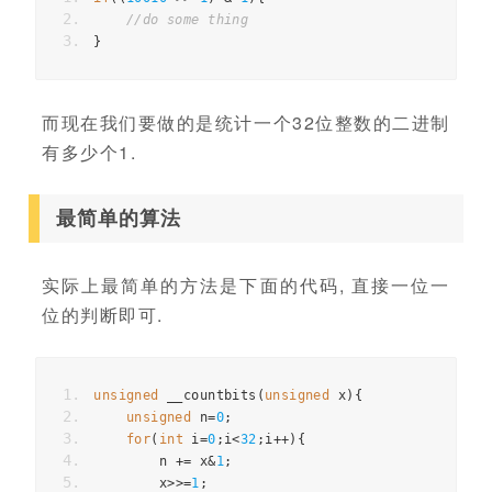
//do some thing
}
而现在我们要做的是统计一个32位整数的二进制
有多少个1.
最简单的算法
实际上最简单的方法是下面的代码, 直接一位一
位的判断即可.
unsigned
 __countbits
(
unsigned
 x
){
unsigned
 n
=
0
;
for
(
int
 i
=
0
;
i
<
32
;
i
++){
        n 
+=
 x
&
1
;
        x
>>=
1
;