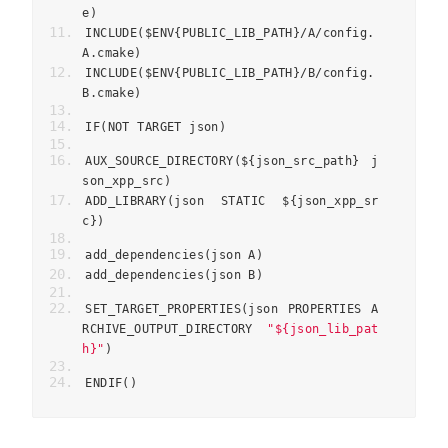
e
)
INCLUDE
(
$ENV
{
PUBLIC_LIB_PATH
}/
A
/
config
.
A
.
cmake
)
INCLUDE
(
$ENV
{
PUBLIC_LIB_PATH
}/
B
/
config
.
B
.
cmake
)
IF
(
NOT TARGET json
)
AUX_SOURCE_DIRECTORY
(
$
{
json_src_path
}
 j
son_xpp_src
)
ADD_LIBRARY
(
json STATIC $
{
json_xpp_sr
c
})
add_dependencies
(
json A
)
add_dependencies
(
json B
)
SET_TARGET_PROPERTIES
(
json PROPERTIES A
RCHIVE_OUTPUT_DIRECTORY 
"${json_lib_pat
h}"
)
ENDIF
()