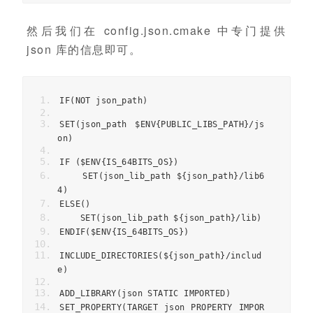
然后我们在 config.json.cmake 中专门提供
json 库的信息即可。
IF
(
NOT json_path
)
SET
(
json_path $ENV
{
PUBLIC_LIBS_PATH
}/
js
on
)
IF 
(
$ENV
{
IS_64BITS_OS
})
    SET
(
json_lib_path $
{
json_path
}/
lib6
4
)
ELSE
()
    SET
(
json_lib_path $
{
json_path
}/
lib
)
ENDIF
(
$ENV
{
IS_64BITS_OS
})
INCLUDE_DIRECTORIES
(
$
{
json_path
}/
includ
e
)
ADD_LIBRARY
(
json STATIC IMPORTED
)
SET_PROPERTY
(
TARGET json PROPERTY IMPOR