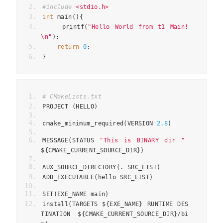
#include
<stdio.h>
int
 main
(){
    printf
(
"Hello World from t1 Main!
\n"
);
return
0
;
}
# CMakeLists.txt 
PROJECT 
(
HELLO
)
cmake_minimum_required
(
VERSION 
2.8
)
MESSAGE
(
STATUS 
"This is BINARY dir "
$
{
CMAKE_CURRENT_SOURCE_DIR
})
AUX_SOURCE_DIRECTORY
(.
 SRC_LIST
)
ADD_EXECUTABLE
(
hello SRC_LIST
)
SET
(
EXE_NAME main
)
install
(
TARGETS $
{
EXE_NAME
}
 RUNTIME DES
TINATION $
{
CMAKE_CURRENT_SOURCE_DIR
}/
bi