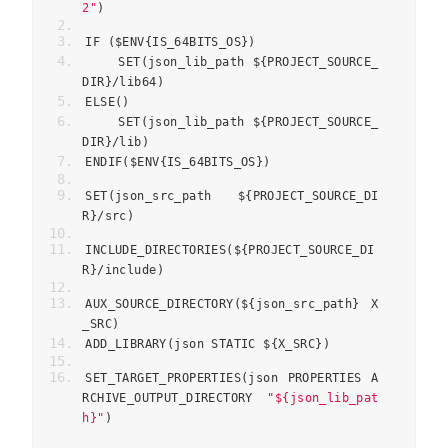
2"
)
IF 
(
$ENV
{
IS_64BITS_OS
})
    SET
(
json_lib_path $
{
PROJECT_SOURCE_
DIR
}/
lib64
)
ELSE
()
    SET
(
json_lib_path $
{
PROJECT_SOURCE_
DIR
}/
lib
)
ENDIF
(
$ENV
{
IS_64BITS_OS
})
SET
(
json_src_path $
{
PROJECT_SOURCE_DI
R
}/
src
)
INCLUDE_DIRECTORIES
(
$
{
PROJECT_SOURCE_DI
R
}/
include
)
AUX_SOURCE_DIRECTORY
(
$
{
json_src_path
}
 X
_SRC
)
ADD_LIBRARY
(
json STATIC $
{
X_SRC
})
SET_TARGET_PROPERTIES
(
json PROPERTIES A
RCHIVE_OUTPUT_DIRECTORY 
"${json_lib_pat
h}"
)