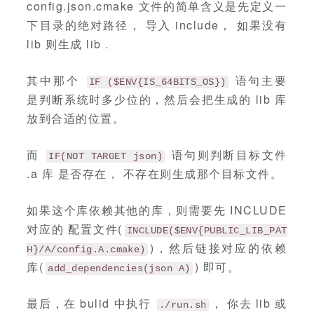
config.json.cmake 文件的简单含义是先定义一
下目录的绝对路径， 导入 include， 如果没有
lib 则生成 lib .
其中那个
语句主要
IF ($ENV{IS_64BITS_OS})
是判断系统时多少位的，然后会把生成的 lib 库
放到合适的位置。
而
语句则判断目标文件
IF(NOT TARGET json)
.a 库 是否存在， 不存在则生成那个目标文件。
如果这个库依赖其他的库，则需要先 INCLUDE
对应的 配置文件(
INCLUDE($ENV{PUBLIC_LIB_PAT
)，然后链接对应的依赖
H}/A/config.A.cmake)
库(
) 即可。
add_dependencies(json A)
最后，在 bulid 中执行
， 你去 lib 或
./run.sh