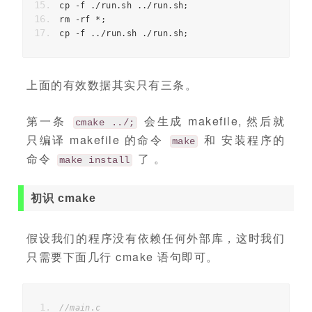
cp 
-
f 
./
run
.
sh 
../
run
.
sh
;
rm 
-
rf 
*;
cp 
-
f 
../
run
.
sh 
./
run
.
sh
;
上面的有效数据其实只有三条。
第一条
会生成 makefile, 然后就
cmake ../;
只编译 makefile 的命令
和 安装程序的
make
命令
了 。
make install
初识 cmake
假设我们的程序没有依赖任何外部库，这时我们
只需要下面几行 cmake 语句即可。
//main.c