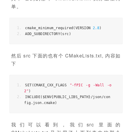
单。
cmake_minimum_required
(
VERSION 
2.8
)
ADD_SUBDIRECTORY
(
src
)
然后 src 下面的也有个 CMakeLists.txt, 内容如
下
SET
(
CMAKE_CXX_FLAGS 
"-fPIC -g -Wall -o
2"
)
INCLUDE
(
$ENV
{
PUBLIC_LIBS_PATH
}/
json
/
con
fig
.
json
.
cmake
)
我们可以看到，我们src 里面的