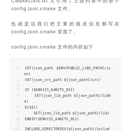
CMakeLists.txt 又引用了上面列表中的那个
config.json.cmake 文件。
也就是说我们把主要的描述信息都写在
config.json.cmake 里面了。
config.json.cmake 文件的内容如下
SET
(
json_path $ENV
{
PUBLIC_LIBS_PATH
}/
js
on
)
SET
(
json_src_path $
{
json_path
}/
src
)
IF 
(
$ENV
{
IS_64BITS_OS
})
    SET
(
json_lib_path $
{
json_path
}/
lib6
4
)
ELSE
()
    SET
(
json_lib_path $
{
json_path
}/
lib
)
ENDIF
(
$ENV
{
IS_64BITS_OS
})
INCLUDE_DIRECTORIES
(
$
{
json_path
}/
includ