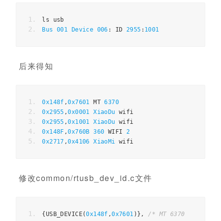
ls usb  
Bus
001
Device
006
:
 ID 
2955
:
1001
后来得知
0x148f
,
0x7601
 MT 
6370
0x2955
,
0x0001
XiaoDu
 wifi
0x2955
,
0x1001
XiaoDu
 wifi
0x148F
,
0x760B
360
 WIFI 
2
0x2717
,
0x4106
XiaoMi
 wifi
修改common/rtusb_dev_id.c文件
{
USB_DEVICE
(
0x148f
,
0x7601
)},
/* MT 6370 