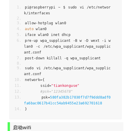
pi@raspberrypi 
~
 $ sudo vi 
/
etc
/
networ
k
/
interfaces  
allow
-
hotplug wlan0  
auto
 wlan0  
iface wlan0 inet dhcp  
pre
-
up wpa_supplicant 
-
B w 
-
D wext 
-
i w
lan0 
-
c 
/
etc
/
wpa_supplicant
/
wpa_supplic
ant
.
conf  
post
-
down killall 
-
q wpa_supplicant 
sudo vi 
/
etc
/
wpa_supplicant
/
wpa_supplic
ant
.
conf
network
={
	ssid
=
"tiankonguse"
#psk="12345678"
	psk
=
580fa382b17030f7d7f9ddd8adf0
fa6bac0617b41cc54ab9455e23a692701618
}
启动wifi