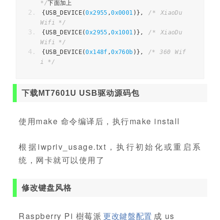
*/
下面加上
{
USB_DEVICE
(
0x2955
,
0x0001
)},
/* XiaoDu 
Wifi */
{
USB_DEVICE
(
0x2955
,
0x1001
)},
/* XiaoDu 
Wifi */
{
USB_DEVICE
(
0x148f
,
0x760b
)},
/* 360 Wif
i */
下载MT7601U USB驱动源码包
使用make 命令编译后，执行make install
根据iwpriv_usage.txt，执行初始化或重启系
统，网卡就可以使用了
修改键盘风格
Raspberry Pi 樹莓派
更改鍵盤配置
成 us