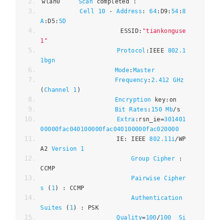
wlan0     
Scan
 completed 
:
Cell
10
-
Address
:
64
:
D9
:
54
:
8
A
:
D5
:
5D
                    ESSID
:
"tiankonguse
1"
Protocol
:
IEEE 
802.1
1bgn
Mode
:
Master
Frequency
:
2.412
GHz
(
Channel
1
)
Encryption
 key
:
on
Bit
Rates
:
150
Mb
/
s
Extra
:
rsn_ie
=
301401
00000fac040100000fac040100000fac020000
                    IE
:
 IEEE 
802.11i
/
WP
A2 
Version
1
Group
Cipher
:
CCMP
Pairwise
Cipher
s
(
1
)
:
 CCMP
Authentication
Suites
(
1
)
:
 PSK
Quality
=
100
/
100
Si