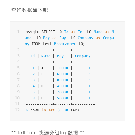
查询数据如下吧
mysql
>
 SELECT t0
.
Id
as
Id
,
 t0
.
Name
as
N
ame
,
 t0
.
Pay
as
Pay
,
 t0
.
Company
as
Compa
ny
 FROM test
.
Programmer
 t0
;
+----+------+-------+---------+
|
Id
|
Name
|
Pay
|
Company
|
+----+------+-------+---------+
|
1
|
 A    
|
10000
|
1
|
|
2
|
 B    
|
60000
|
2
|
|
3
|
 C    
|
80000
|
2
|
|
4
|
 D    
|
40000
|
1
|
|
5
|
 E    
|
70000
|
1
|
|
8
|
 H    
|
50000
|
1
|
+----+------+-------+---------+
6
 rows 
in
set
(
0.00
 sec
)
** left join 挑选分组top数据 **