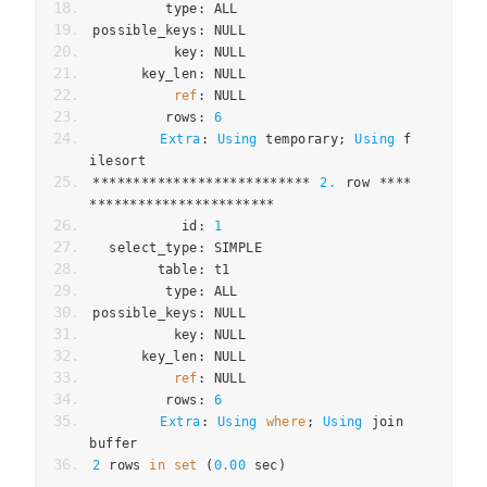
         type
:
 ALL
possible_keys
:
 NULL
          key
:
 NULL
      key_len
:
 NULL
ref
:
 NULL
         rows
:
6
Extra
:
Using
 temporary
;
Using
 f
ilesort
***************************
2.
 row 
****
***********************
           id
:
1
  select_type
:
 SIMPLE
        table
:
 t1
         type
:
 ALL
possible_keys
:
 NULL
          key
:
 NULL
      key_len
:
 NULL
ref
:
 NULL
         rows
:
6
Extra
:
Using
where
;
Using
 join 
buffer
2
 rows 
in
set
(
0.00
 sec
)