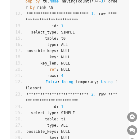
oup
by
 t0
.
Name
 having
(
count
(*)<=
3
)
 orde
r 
by
 rank \G
***************************
1.
 row 
****
***********************
           id
:
1
  select_type
:
 SIMPLE
        table
:
 t0
         type
:
 ALL
possible_keys
:
 NULL
          key
:
 NULL
      key_len
:
 NULL
ref
:
 NULL
         rows
:
4
Extra
:
Using
 temporary
;
Using
 f
ilesort
***************************
2.
 row 
****
***********************
           id
:
1
  select_type
:
 SIMPLE
        table
:
 t1
         type
:
 ALL
possible_keys
:
 NULL
          key
:
 NULL