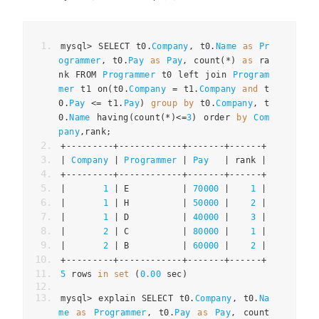
mysql
>
 SELECT t0
.
Company
,
 t0
.
Name
as
Pr
ogrammer
,
 t0
.
Pay
as
Pay
,
 count
(*)
as
 ra
nk FROM 
Programmer
 t0 left join 
Program
mer
 t1 on
(
t0
.
Company
=
 t1
.
Company
and
 t
0
.
Pay
<=
 t1
.
Pay
)
group
by
 t0
.
Company
,
 t
0
.
Name
 having
(
count
(*)<=
3
)
 order 
by
Com
pany
,
rank
;
+---------+------------+-------+------+
|
Company
|
Programmer
|
Pay
|
 rank 
|
+---------+------------+-------+------+
|
1
|
 E          
|
70000
|
1
|
|
1
|
 H          
|
50000
|
2
|
|
1
|
 D          
|
40000
|
3
|
|
2
|
 C          
|
80000
|
1
|
|
2
|
 B          
|
60000
|
2
|
+---------+------------+-------+------+
5
 rows 
in
set
(
0.00
 sec
)
mysql
>
 explain SELECT t0
.
Company
,
 t0
.
Na
me
as
Programmer
,
 t0
.
Pay
as
Pay
,
 count