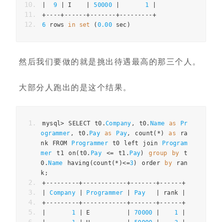
|
9
|
 I    
|
50000
|
1
|
+----+------+-------+---------+
6
 rows 
in
set
(
0.00
 sec
)
然后我们要做的就是挑出待遇最高的那三个人。
大部分人跑出的是这个结果。
mysql
>
 SELECT t0
.
Company
,
 t0
.
Name
as
Pr
ogrammer
,
 t0
.
Pay
as
Pay
,
 count
(*)
as
 ra
nk FROM 
Programmer
 t0 left join 
Program
mer
 t1 on
(
t0
.
Pay
<=
 t1
.
Pay
)
group
by
 t
0
.
Name
 having
(
count
(*)<=
3
)
 order 
by
 ran
k
;
+---------+------------+-------+------+
|
Company
|
Programmer
|
Pay
|
 rank 
|
+---------+------------+-------+------+
|
1
|
 E          
|
70000
|
1
|