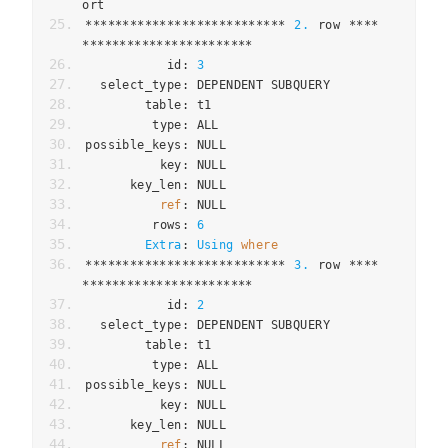
ort
***************************
2.
 row 
****
***********************
           id
:
3
  select_type
:
 DEPENDENT SUBQUERY
        table
:
 t1
         type
:
 ALL
possible_keys
:
 NULL
          key
:
 NULL
      key_len
:
 NULL
ref
:
 NULL
         rows
:
6
Extra
:
Using
where
***************************
3.
 row 
****
***********************
           id
:
2
  select_type
:
 DEPENDENT SUBQUERY
        table
:
 t1
         type
:
 ALL
possible_keys
:
 NULL
          key
:
 NULL
      key_len
:
 NULL
ref
:
 NULL