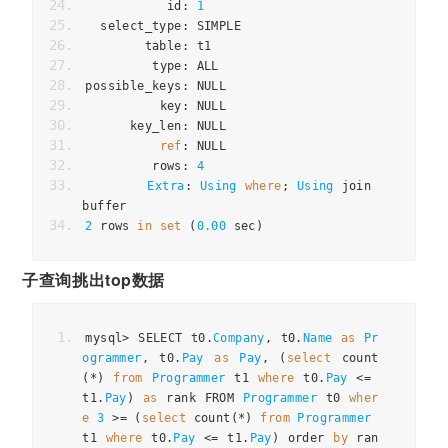
           id
:
1
  select_type
:
 SIMPLE
        table
:
 t1
         type
:
 ALL
possible_keys
:
 NULL
          key
:
 NULL
      key_len
:
 NULL
ref
:
 NULL
         rows
:
4
Extra
:
Using
where
;
Using
 join 
buffer
2
 rows 
in
set
(
0.00
 sec
)
子查询挑出top数据
mysql
>
 SELECT t0
.
Company
,
 t0
.
Name
as
Pr
ogrammer
,
 t0
.
Pay
as
Pay
,
(
select
 count
(*)
from
Programmer
 t1 
where
 t0
.
Pay
<=
t1
.
Pay
)
as
 rank FROM 
Programmer
 t0 
wher
e
3
>=
(
select
 count
(*)
from
Programmer
t1 
where
 t0
.
Pay
<=
 t1
.
Pay
)
 order 
by
 ran