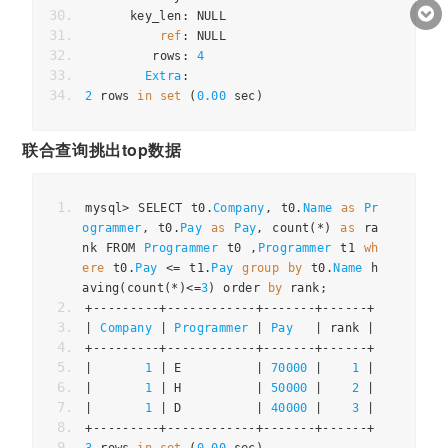
      key_len
:
 NULL
ref
:
 NULL
         rows
:
4
Extra
:
2
 rows 
in
set
(
0.00
 sec
)
联合查询挑出top数据
mysql
>
 SELECT t0
.
Company
,
 t0
.
Name
as
Pr
ogrammer
,
 t0
.
Pay
as
Pay
,
 count
(*)
as
 ra
nk FROM 
Programmer
 t0 
,
Programmer
 t1 
wh
ere
 t0
.
Pay
<=
 t1
.
Pay
group
by
 t0
.
Name
 h
aving
(
count
(*)<=
3
)
 order 
by
 rank
;
+---------+------------+-------+------+
|
Company
|
Programmer
|
Pay
|
 rank 
|
+---------+------------+-------+------+
|
1
|
 E          
|
70000
|
1
|
|
1
|
 H          
|
50000
|
2
|
|
1
|
 D          
|
40000
|
3
|
+---------+------------+-------+------+