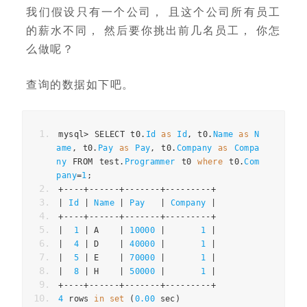
我们假设只有一个公司， 且这个公司所有员工
的薪水不同， 然后要你挑出前几名员工， 你怎
么做呢？
查询的数据如下吧。
mysql
>
 SELECT t0
.
Id
as
Id
,
 t0
.
Name
as
N
ame
,
 t0
.
Pay
as
Pay
,
 t0
.
Company
as
Compa
ny
 FROM test
.
Programmer
 t0 
where
 t0
.
Com
pany
=
1
;
+----+------+-------+---------+
|
Id
|
Name
|
Pay
|
Company
|
+----+------+-------+---------+
|
1
|
 A    
|
10000
|
1
|
|
4
|
 D    
|
40000
|
1
|
|
5
|
 E    
|
70000
|
1
|
|
8
|
 H    
|
50000
|
1
|
+----+------+-------+---------+
4
 rows 
in
set
(
0.00
 sec
)