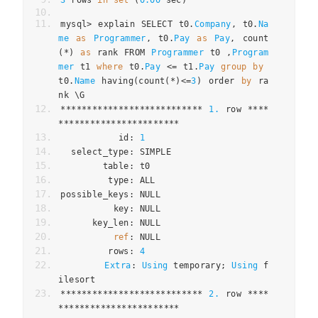
3
 rows 
in
set
(
0.00
 sec
)
mysql
>
 explain SELECT t0
.
Company
,
 t0
.
Na
me
as
Programmer
,
 t0
.
Pay
as
Pay
,
 count
(*)
as
 rank FROM 
Programmer
 t0 
,
Program
mer
 t1 
where
 t0
.
Pay
<=
 t1
.
Pay
group
by
t0
.
Name
 having
(
count
(*)<=
3
)
 order 
by
 ra
nk \G
***************************
1.
 row 
****
***********************
           id
:
1
  select_type
:
 SIMPLE
        table
:
 t0
         type
:
 ALL
possible_keys
:
 NULL
          key
:
 NULL
      key_len
:
 NULL
ref
:
 NULL
         rows
:
4
Extra
:
Using
 temporary
;
Using
 f
ilesort
***************************
2.
 row 
****
***********************