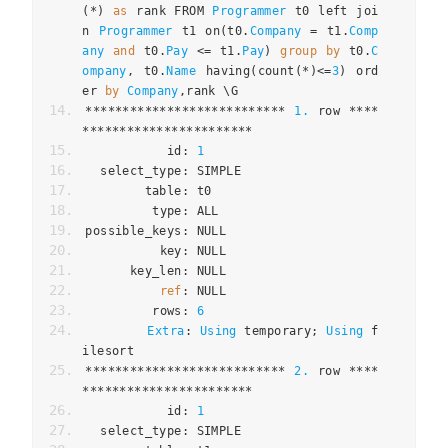
(*)
as
 rank FROM 
Programmer
 t0 left joi
n 
Programmer
 t1 on
(
t0
.
Company
=
 t1
.
Comp
any
and
 t0
.
Pay
<=
 t1
.
Pay
)
group
by
 t0
.
C
ompany
,
 t0
.
Name
 having
(
count
(*)<=
3
)
 ord
er 
by
Company
,
rank \G
***************************
1.
 row 
****
***********************
           id
:
1
  select_type
:
 SIMPLE
        table
:
 t0
         type
:
 ALL
possible_keys
:
 NULL
          key
:
 NULL
      key_len
:
 NULL
ref
:
 NULL
         rows
:
6
Extra
:
Using
 temporary
;
Using
 f
ilesort
***************************
2.
 row 
****
***********************
           id
:
1
  select_type
:
 SIMPLE