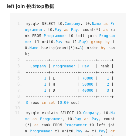
left join 挑出top数据
mysql
>
 SELECT t0
.
Company
,
 t0
.
Name
as
Pr
ogrammer
,
 t0
.
Pay
as
Pay
,
 count
(*)
as
 ra
nk FROM 
Programmer
 t0 left join 
Program
mer
 t1 on
(
t0
.
Pay
<=
 t1
.
Pay
)
group
by
 t
0
.
Name
 having
(
count
(*)<=
3
)
 order 
by
 ran
k
;
+---------+------------+-------+------+
|
Company
|
Programmer
|
Pay
|
 rank 
|
+---------+------------+-------+------+
|
1
|
 E          
|
70000
|
1
|
|
1
|
 H          
|
50000
|
2
|
|
1
|
 D          
|
40000
|
3
|
+---------+------------+-------+------+
3
 rows 
in
set
(
0.00
 sec
)
mysql
>
 explain SELECT t0
.
Company
,
 t0
.
Na
me
as
Programmer
,
 t0
.
Pay
as
Pay
,
 count
(*)
as
 rank FROM 
Programmer
 t0 left joi
n 
Programmer
 t1 on
(
t0
.
Pay
<=
 t1
.
Pay
)
gr