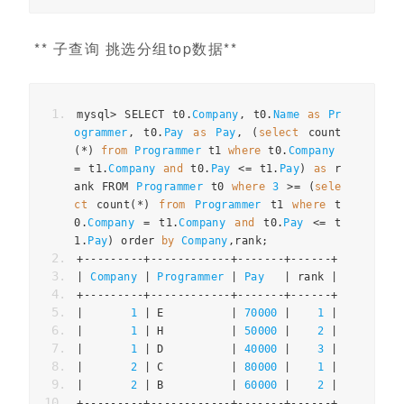
** 子查询 挑选分组top数据**
mysql
>
 SELECT t0
.
Company
,
 t0
.
Name
as
Pr
ogrammer
,
 t0
.
Pay
as
Pay
,
(
select
 count
(*)
from
Programmer
 t1 
where
 t0
.
Company
=
 t1
.
Company
and
 t0
.
Pay
<=
 t1
.
Pay
)
as
 r
ank FROM 
Programmer
 t0 
where
3
>=
(
sele
ct
 count
(*)
from
Programmer
 t1 
where
 t
0
.
Company
=
 t1
.
Company
and
 t0
.
Pay
<=
 t
1
.
Pay
)
 order 
by
Company
,
rank
;
+---------+------------+-------+------+
|
Company
|
Programmer
|
Pay
|
 rank 
|
+---------+------------+-------+------+
|
1
|
 E          
|
70000
|
1
|
|
1
|
 H          
|
50000
|
2
|
|
1
|
 D          
|
40000
|
3
|
|
2
|
 C          
|
80000
|
1
|
|
2
|
 B          
|
60000
|
2
|
+---------+------------+-------+------+