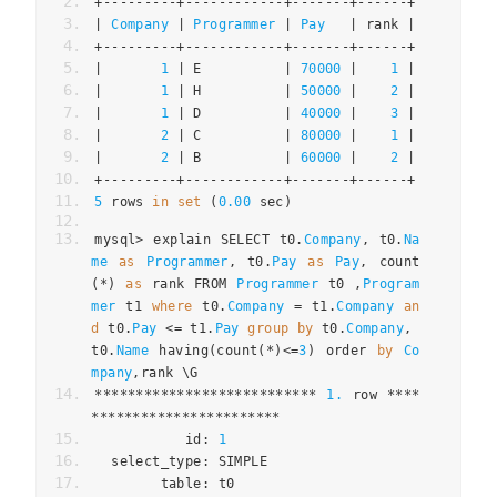
+---------+------------+-------+------+
|
Company
|
Programmer
|
Pay
|
 rank 
|
+---------+------------+-------+------+
|
1
|
 E          
|
70000
|
1
|
|
1
|
 H          
|
50000
|
2
|
|
1
|
 D          
|
40000
|
3
|
|
2
|
 C          
|
80000
|
1
|
|
2
|
 B          
|
60000
|
2
|
+---------+------------+-------+------+
5
 rows 
in
set
(
0.00
 sec
)
mysql
>
 explain SELECT t0
.
Company
,
 t0
.
Na
me
as
Programmer
,
 t0
.
Pay
as
Pay
,
 count
(*)
as
 rank FROM 
Programmer
 t0 
,
Program
mer
 t1 
where
 t0
.
Company
=
 t1
.
Company
an
d
 t0
.
Pay
<=
 t1
.
Pay
group
by
 t0
.
Company
,
t0
.
Name
 having
(
count
(*)<=
3
)
 order 
by
Co
mpany
,
rank \G
***************************
1.
 row 
****
***********************
           id
:
1
  select_type
:
 SIMPLE
        table
:
 t0