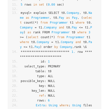
5
 rows 
in
set
(
0.00
 sec
)
mysql
>
 explain SELECT t0
.
Company
,
 t0
.
Na
me
as
Programmer
,
 t0
.
Pay
as
Pay
,
(
selec
t
 count
(*)
from
Programmer
 t1 
where
 t0
.
Company
=
 t1
.
Company
and
 t0
.
Pay
<=
 t1
.
P
ay
)
as
 rank FROM 
Programmer
 t0 
where
3
>=
(
select
 count
(*)
from
Programmer
 t1 
where
 t0
.
Company
=
 t1
.
Company
and
 t0
.
Pa
y
<=
 t1
.
Pay
)
 order 
by
Company
,
rank \G
***************************
1.
 row 
****
***********************
           id
:
1
  select_type
:
 PRIMARY
        table
:
 t0
         type
:
 ALL
possible_keys
:
 NULL
          key
:
 NULL
      key_len
:
 NULL
ref
:
 NULL
         rows
:
6
Extra
:
Using
where
;
Using
 files