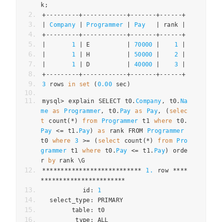
k
;
+---------+------------+-------+------+
|
Company
|
Programmer
|
Pay
|
 rank 
|
+---------+------------+-------+------+
|
1
|
 E          
|
70000
|
1
|
|
1
|
 H          
|
50000
|
2
|
|
1
|
 D          
|
40000
|
3
|
+---------+------------+-------+------+
3
 rows 
in
set
(
0.00
 sec
)
mysql
>
 explain SELECT t0
.
Company
,
 t0
.
Na
me
as
Programmer
,
 t0
.
Pay
as
Pay
,
(
selec
t
 count
(*)
from
Programmer
 t1 
where
 t0
.
Pay
<=
 t1
.
Pay
)
as
 rank FROM 
Programmer
t0 
where
3
>=
(
select
 count
(*)
from
Pro
grammer
 t1 
where
 t0
.
Pay
<=
 t1
.
Pay
)
 orde
r 
by
 rank \G
***************************
1.
 row 
****
***********************
           id
:
1
  select_type
:
 PRIMARY
        table
:
 t0
         type
:
 ALL