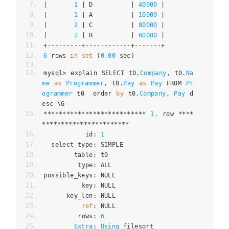
|
1
|
 D          
|
40000
|
|
1
|
 A          
|
10000
|
|
2
|
 C          
|
80000
|
|
2
|
 B          
|
60000
|
+---------+------------+-------+
6
 rows 
in
set
(
0.00
 sec
)
mysql
>
 explain SELECT t0
.
Company
,
 t0
.
Na
me
as
Programmer
,
 t0
.
Pay
as
Pay
 FROM 
Pr
ogrammer
 t0  order 
by
 t0
.
Company
,
Pay
 d
esc \G
***************************
1.
 row 
****
***********************
           id
:
1
  select_type
:
 SIMPLE
        table
:
 t0
         type
:
 ALL
possible_keys
:
 NULL
          key
:
 NULL
      key_len
:
 NULL
ref
:
 NULL
         rows
:
6
Extra
:
Using
 filesort