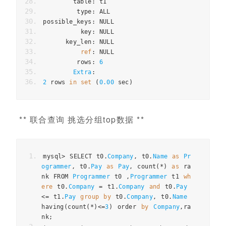
        table
:
 t1
         type
:
 ALL
possible_keys
:
 NULL
          key
:
 NULL
      key_len
:
 NULL
ref
:
 NULL
         rows
:
6
Extra
:
2
 rows 
in
set
(
0.00
 sec
)
** 联合查询 挑选分组top数据 **
mysql
>
 SELECT t0
.
Company
,
 t0
.
Name
as
Pr
ogrammer
,
 t0
.
Pay
as
Pay
,
 count
(*)
as
 ra
nk FROM 
Programmer
 t0 
,
Programmer
 t1 
wh
ere
 t0
.
Company
=
 t1
.
Company
and
 t0
.
Pay
<=
 t1
.
Pay
group
by
 t0
.
Company
,
 t0
.
Name
having
(
count
(*)<=
3
)
 order 
by
Company
,
ra
nk
;