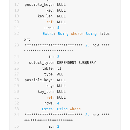
possible_keys
:
 NULL
          key
:
 NULL
      key_len
:
 NULL
ref
:
 NULL
         rows
:
4
Extra
:
Using
where
;
Using
 files
ort
***************************
2.
 row 
****
***********************
           id
:
3
  select_type
:
 DEPENDENT SUBQUERY
        table
:
 t1
         type
:
 ALL
possible_keys
:
 NULL
          key
:
 NULL
      key_len
:
 NULL
ref
:
 NULL
         rows
:
4
Extra
:
Using
where
***************************
3.
 row 
****
***********************
           id
:
2