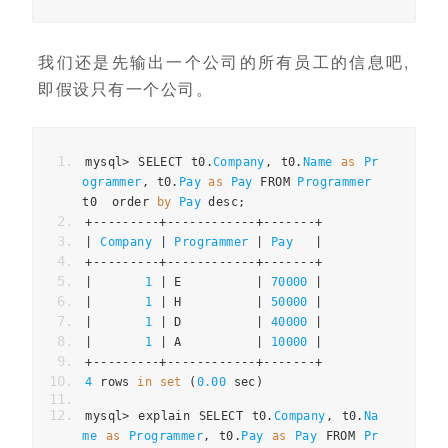
我们还是先输出一个公司的所有员工的信息吧,
即假设只有一个公司。
mysql
>
 SELECT t0
.
Company
,
 t0
.
Name
as
Pr
ogrammer
,
 t0
.
Pay
as
Pay
 FROM 
Programmer
t0  order 
by
Pay
 desc
;
+---------+------------+-------+
|
Company
|
Programmer
|
Pay
|
+---------+------------+-------+
|
1
|
 E          
|
70000
|
|
1
|
 H          
|
50000
|
|
1
|
 D          
|
40000
|
|
1
|
 A          
|
10000
|
+---------+------------+-------+
4
 rows 
in
set
(
0.00
 sec
)
mysql
>
 explain SELECT t0
.
Company
,
 t0
.
Na
me
as
Programmer
,
 t0
.
Pay
as
Pay
 FROM 
Pr