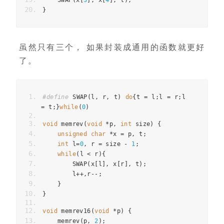
    SWAP
(
x
[
3
],
 x
[
4
],
 t
);
}
虽然只有三个， 如果封装成通用的函数就更好
了。
#define
 SWAP
(
l
,
 r
,
 t
)
do
{
t 
=
 l
;
l 
=
 r
;
l 
=
 t
;}
while
(
0
)
void
 memrev
(
void
*
p
,
int
 size
)
{
unsigned
char
*
x 
=
 p
,
 t
;
int
 l
=
0
,
 r 
=
 size 
-
1
;
while
(
l 
<
 r
){
        SWAP
(
x
[
l
],
 x
[
r
],
 t
);
        l
++,
r
--;
}
}
void
 memrev16
(
void
*
p
)
{
    memrev
(
p
,
2
);