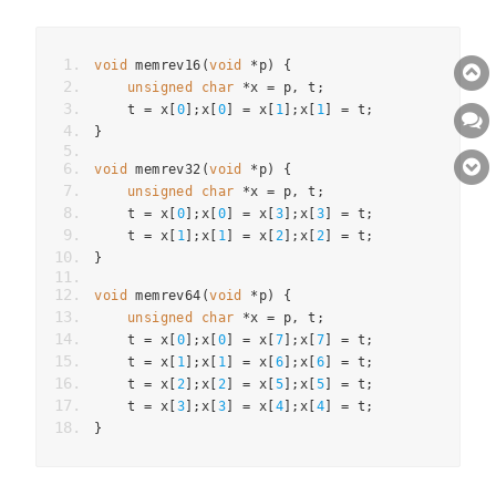
void
 memrev16
(
void
*
p
)
{
unsigned
char
*
x 
=
 p
,
 t
;
    t 
=
 x
[
0
];
x
[
0
]
=
 x
[
1
];
x
[
1
]
=
 t
;
}
void
 memrev32
(
void
*
p
)
{
unsigned
char
*
x 
=
 p
,
 t
;
    t 
=
 x
[
0
];
x
[
0
]
=
 x
[
3
];
x
[
3
]
=
 t
;
    t 
=
 x
[
1
];
x
[
1
]
=
 x
[
2
];
x
[
2
]
=
 t
;
}
void
 memrev64
(
void
*
p
)
{
unsigned
char
*
x 
=
 p
,
 t
;
    t 
=
 x
[
0
];
x
[
0
]
=
 x
[
7
];
x
[
7
]
=
 t
;
    t 
=
 x
[
1
];
x
[
1
]
=
 x
[
6
];
x
[
6
]
=
 t
;
    t 
=
 x
[
2
];
x
[
2
]
=
 x
[
5
];
x
[
5
]
=
 t
;
    t 
=
 x
[
3
];
x
[
3
]
=
 x
[
4
];
x
[
4
]
=
 t
;
}