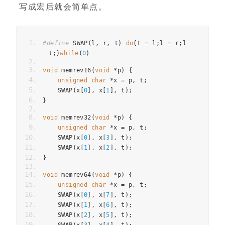
写成宏后就会简单点。
#define
 SWAP
(
l
,
 r
,
 t
)
do
{
t 
=
 l
;
l 
=
 r
;
l 
=
 t
;}
while
(
0
)
void
 memrev16
(
void
*
p
)
{
unsigned
char
*
x 
=
 p
,
 t
;
    SWAP
(
x
[
0
],
 x
[
1
],
 t
);
}
void
 memrev32
(
void
*
p
)
{
unsigned
char
*
x 
=
 p
,
 t
;
    SWAP
(
x
[
0
],
 x
[
3
],
 t
);
    SWAP
(
x
[
1
],
 x
[
2
],
 t
);
}
void
 memrev64
(
void
*
p
)
{
unsigned
char
*
x 
=
 p
,
 t
;
    SWAP
(
x
[
0
],
 x
[
7
],
 t
);
    SWAP
(
x
[
1
],
 x
[
6
],
 t
);
    SWAP
(
x
[
2
],
 x
[
5
],
 t
);