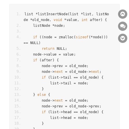
list 
*
listInsertNode
(
list 
*
list
,
 listNo
de 
*
old_node
,
void
*
value
,
int
 after
)
{
    listNode 
*
node
;
if
((
node 
=
 zmalloc
(
sizeof
(*
node
)))
==
 NULL
)
return
 NULL
;
    node
->
value 
=
 value
;
if
(
after
)
{
        node
->
prev 
=
 old_node
;
        node
->
next
=
 old_node
->
next
;
if
(
list
->
tail 
==
 old_node
)
{
            list
->
tail 
=
 node
;
}
}
else
{
        node
->
next
=
 old_node
;
        node
->
prev 
=
 old_node
->
prev
;
if
(
list
->
head 
==
 old_node
)
{
            list
->
head 
=
 node
;
}