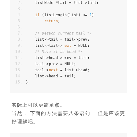
    listNode 
*
tail 
=
 list
->
tail
;
if
(
listLength
(
list
)
<=
1
)
return
;
/* Detach current tail */
    list
->
tail 
=
 tail
->
prev
;
    list
->
tail
->
next
=
 NULL
;
/* Move it as head */
    list
->
head
->
prev 
=
 tail
;
    tail
->
prev 
=
 NULL
;
    tail
->
next
=
 list
->
head
;
    list
->
head 
=
 tail
;
}
实际上可以更简单点。
当然， 下面的方法需要八条语句， 但是应该更
好理解吧。