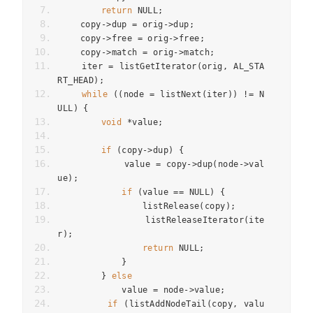
return
 NULL
;
    copy
->
dup 
=
 orig
->
dup
;
    copy
->
free 
=
 orig
->
free
;
    copy
->
match 
=
 orig
->
match
;
    iter 
=
 listGetIterator
(
orig
,
 AL_STA
RT_HEAD
);
while
((
node 
=
 listNext
(
iter
))
!=
 N
ULL
)
{
void
*
value
;
if
(
copy
->
dup
)
{
            value 
=
 copy
->
dup
(
node
->
val
ue
);
if
(
value 
==
 NULL
)
{
                listRelease
(
copy
);
                listReleaseIterator
(
ite
r
);
return
 NULL
;
}
}
else
            value 
=
 node
->
value
;
if
(
listAddNodeTail
(
copy
,
 valu