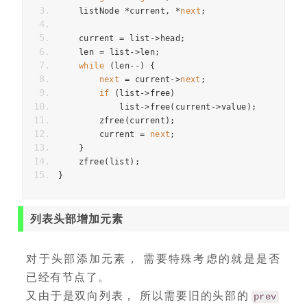
    listNode 
*
current
,
*
next
;
    current 
=
 list
->
head
;
    len 
=
 list
->
len
;
while
(
len
--)
{
next
=
 current
->
next
;
if
(
list
->
free
)
            list
->
free
(
current
->
value
);
        zfree
(
current
);
        current 
=
next
;
}
    zfree
(
list
);
}
列表头部增加元素
对于头部添加元素， 需要特殊考虑的就是是否
已经有节点了。
又由于是双向列表， 所以需要旧的头部的
prev