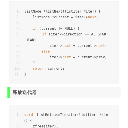
listNode 
*
listNext
(
listIter 
*
iter
)
{
    listNode 
*
current 
=
 iter
->
next
;
if
(
current 
!=
 NULL
)
{
if
(
iter
->
direction 
==
 AL_START
_HEAD
)
            iter
->
next
=
 current
->
next
;
else
            iter
->
next
=
 current
->
prev
;
}
return
 current
;
}
释放迭代器
void
 listReleaseIterator
(
listIter 
*
ite
r
)
{
    zfree
(
iter
);