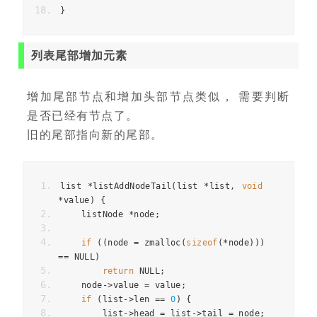
}
列表尾部增加元素
增加尾部节点和增加头部节点类似， 需要判断
是否已经有节点了。
旧的尾部指向新的尾部。
list 
*
listAddNodeTail
(
list 
*
list
,
void
*
value
)
{
    listNode 
*
node
;
if
((
node 
=
 zmalloc
(
sizeof
(*
node
)))
==
 NULL
)
return
 NULL
;
    node
->
value 
=
 value
;
if
(
list
->
len 
==
0
)
{
        list
->
head 
=
 list
->
tail 
=
 node
;