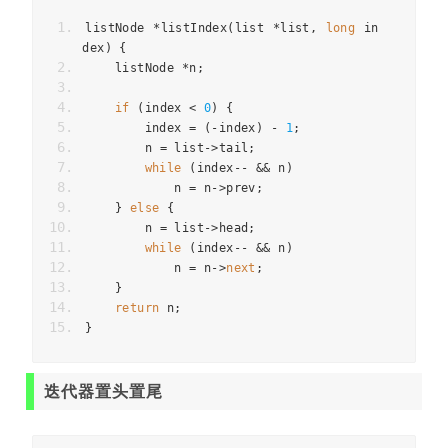
listNode 
*
listIndex
(
list 
*
list
,
long
 in
dex
)
{
    listNode 
*
n
;
if
(
index 
<
0
)
{
        index 
=
(-
index
)
-
1
;
        n 
=
 list
->
tail
;
while
(
index
--
&&
 n
)
            n 
=
 n
->
prev
;
}
else
{
        n 
=
 list
->
head
;
while
(
index
--
&&
 n
)
            n 
=
 n
->
next
;
}
return
 n
;
}
迭代器置头置尾