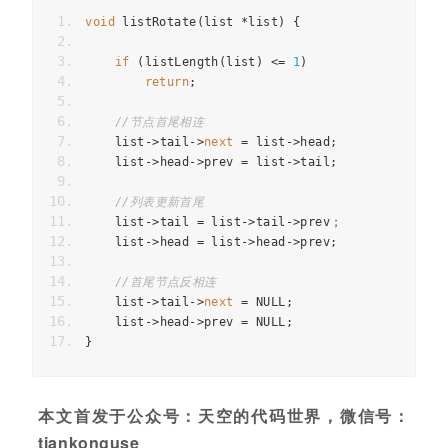
void
 listRotate
(
list 
*
list
)
{
if
(
listLength
(
list
)
<=
1
)
return
;
//节点首尾相连
    list
->
tail
->
next
=
 list
->
head
;
    list
->
head
->
prev 
=
 list
->
tail
;
//列表更新首尾
    list
->
tail 
=
 list
->
tail
->
prev
；
    list
->
head 
=
 list
->
head
->
prev
;
//首尾节点反相连
    list
->
tail
->
next
=
 NULL
;
    list
->
head
->
prev 
=
 NULL
;
}
本文首发于公众号：天空的代码世界，微信号：
tiankonguse