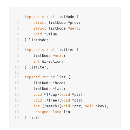
typedef
struct
 listNode 
{
struct
 listNode 
*
prev
;
struct
 listNode 
*
next
;
void
*
value
;
}
 listNode
;
typedef
struct
 listIter 
{
    listNode 
*
next
;
int
 direction
;
}
 listIter
;
typedef
struct
 list 
{
    listNode 
*
head
;
    listNode 
*
tail
;
void
*(*
dup
)(
void
*
ptr
);
void
(*
free
)(
void
*
ptr
);
int
(*
match
)(
void
*
ptr
,
void
*
key
);
unsigned
long
 len
;
}
 list
;