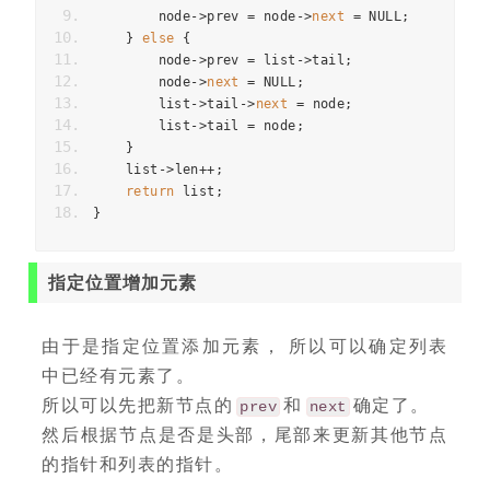
        node
->
prev 
=
 node
->
next
=
 NULL
;
}
else
{
        node
->
prev 
=
 list
->
tail
;
        node
->
next
=
 NULL
;
        list
->
tail
->
next
=
 node
;
        list
->
tail 
=
 node
;
}
    list
->
len
++;
return
 list
;
}
指定位置增加元素
由于是指定位置添加元素， 所以可以确定列表
中已经有元素了。
所以可以先把新节点的
和
确定了。
prev
next
然后根据节点是否是头部，尾部来更新其他节点
的指针和列表的指针。