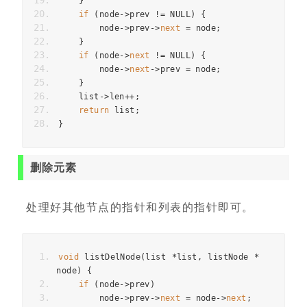
}
if
(
node
->
prev 
!=
 NULL
)
{
        node
->
prev
->
next
=
 node
;
}
if
(
node
->
next
!=
 NULL
)
{
        node
->
next
->
prev 
=
 node
;
}
    list
->
len
++;
return
 list
;
}
删除元素
处理好其他节点的指针和列表的指针即可。
void
 listDelNode
(
list 
*
list
,
 listNode 
*
node
)
{
if
(
node
->
prev
)
        node
->
prev
->
next
=
 node
->
next
;