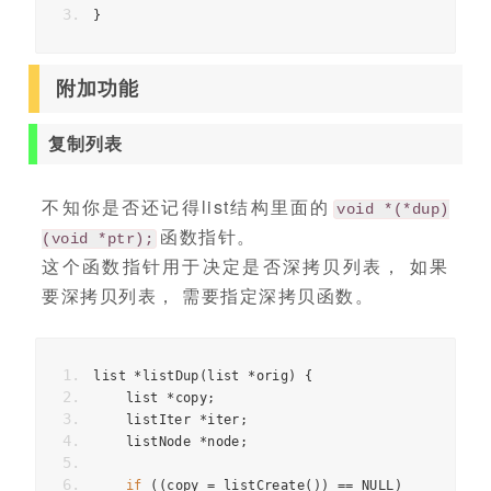
}
附加功能
复制列表
不知你是否还记得list结构里面的
void *(*dup)
函数指针。
(void *ptr);
这个函数指针用于决定是否深拷贝列表， 如果
要深拷贝列表， 需要指定深拷贝函数。
list 
*
listDup
(
list 
*
orig
)
{
    list 
*
copy
;
    listIter 
*
iter
;
    listNode 
*
node
;
if
((
copy 
=
 listCreate
())
==
 NULL
)