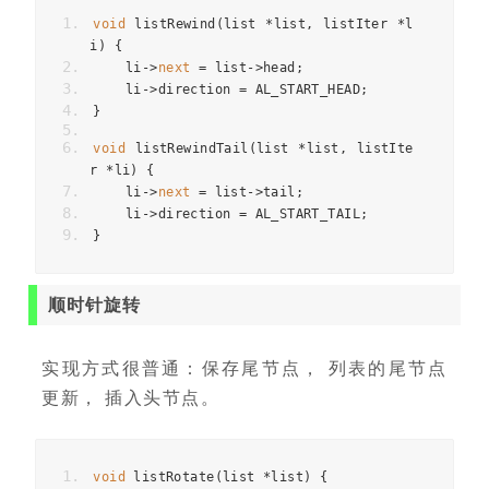
void
 listRewind
(
list 
*
list
,
 listIter 
*
l
i
)
{
    li
->
next
=
 list
->
head
;
    li
->
direction 
=
 AL_START_HEAD
;
}
void
 listRewindTail
(
list 
*
list
,
 listIte
r 
*
li
)
{
    li
->
next
=
 list
->
tail
;
    li
->
direction 
=
 AL_START_TAIL
;
}
顺时针旋转
实现方式很普通：保存尾节点， 列表的尾节点
更新， 插入头节点。
void
 listRotate
(
list 
*
list
)
{