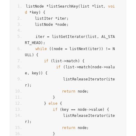
listNode 
*
listSearchKey
(
list 
*
list
,
voi
d
*
key
)
{
    listIter 
*
iter
;
    listNode 
*
node
;
    iter 
=
 listGetIterator
(
list
,
 AL_STA
RT_HEAD
);
while
((
node 
=
 listNext
(
iter
))
!=
 N
ULL
)
{
if
(
list
->
match
)
{
if
(
list
->
match
(
node
->
valu
e
,
 key
))
{
                listReleaseIterator
(
ite
r
);
return
 node
;
}
}
else
{
if
(
key 
==
 node
->
value
)
{
                listReleaseIterator
(
ite
r
);
return
 node
;
}