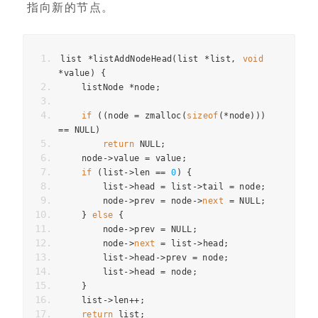
指向新的节点。
list 
*
listAddNodeHead
(
list 
*
list
,
void
*
value
)
{
    listNode 
*
node
;
if
((
node 
=
 zmalloc
(
sizeof
(*
node
)))
==
 NULL
)
return
 NULL
;
    node
->
value 
=
 value
;
if
(
list
->
len 
==
0
)
{
        list
->
head 
=
 list
->
tail 
=
 node
;
        node
->
prev 
=
 node
->
next
=
 NULL
;
}
else
{
        node
->
prev 
=
 NULL
;
        node
->
next
=
 list
->
head
;
        list
->
head
->
prev 
=
 node
;
        list
->
head 
=
 node
;
}
    list
->
len
++;
return
 list
;