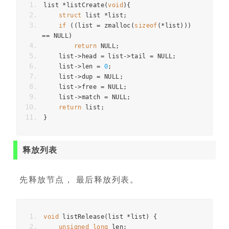
list 
*
listCreate
(
void
){
struct
 list 
*
list
;
if
((
list 
=
 zmalloc
(
sizeof
(*
list
)))
==
 NULL
)
return
 NULL
;
    list
->
head 
=
 list
->
tail 
=
 NULL
;
    list
->
len 
=
0
;
    list
->
dup 
=
 NULL
;
    list
->
free 
=
 NULL
;
    list
->
match 
=
 NULL
;
return
 list
;
}
释放列表
先释放节点， 最后释放列表。
void
 listRelease
(
list 
*
list
)
{
unsigned
long
 len
;