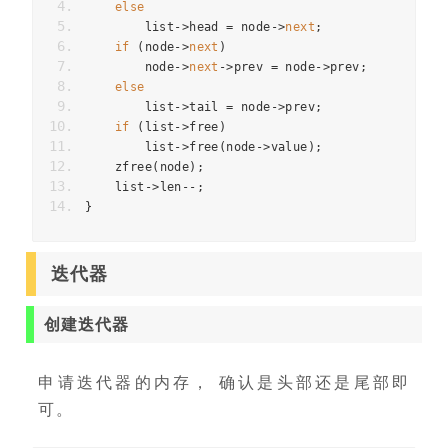
else
        list
->
head 
=
 node
->
next
;
if
(
node
->
next
)
        node
->
next
->
prev 
=
 node
->
prev
;
else
        list
->
tail 
=
 node
->
prev
;
if
(
list
->
free
)
        list
->
free
(
node
->
value
);
    zfree
(
node
);
    list
->
len
--;
}
迭代器
创建迭代器
申请迭代器的内存， 确认是头部还是尾部即
可。