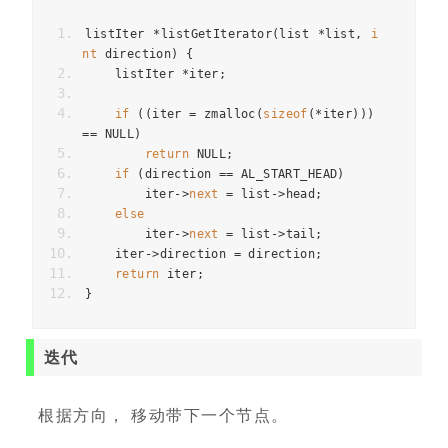
listIter 
*
listGetIterator
(
list 
*
list
,
i
nt
 direction
)
{
    listIter 
*
iter
;
if
((
iter 
=
 zmalloc
(
sizeof
(*
iter
)))
==
 NULL
)
return
 NULL
;
if
(
direction 
==
 AL_START_HEAD
)
        iter
->
next
=
 list
->
head
;
else
        iter
->
next
=
 list
->
tail
;
    iter
->
direction 
=
 direction
;
return
 iter
;
}
迭代
根据方向， 移动带下一个节点。