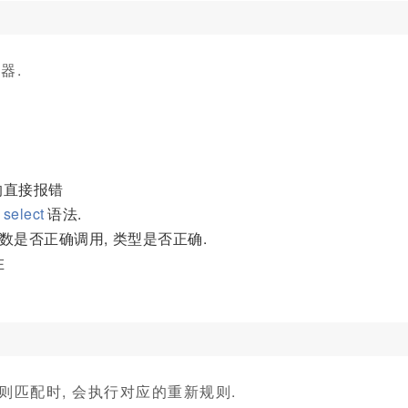
器.
的直接报错
如
select
语法.
函数是否正确调用, 类型是否正确.
在
规则匹配时, 会执行对应的重新规则.