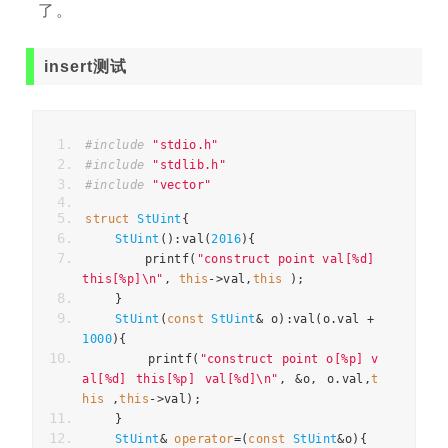
了。
insert测试
#include
"stdio.h"
#include
"stdlib.h"
#include
"vector"
struct
StUint
{
StUint
():
val
(
2016
){
        printf
(
"construct point val[%d] 
this[%p]\n"
,
this
->
val
,
this
);
}
StUint
(
const
StUint
&
 o
):
val
(
o
.
val 
+
1000
){
        printf
(
"construct point o[%p] v
al[%d] this[%p] val[%d]\n"
,
&
o
,
 o
.
val
,
t
his
,
this
->
val
);
}
StUint
&
operator
=(
const
StUint
&
o
){