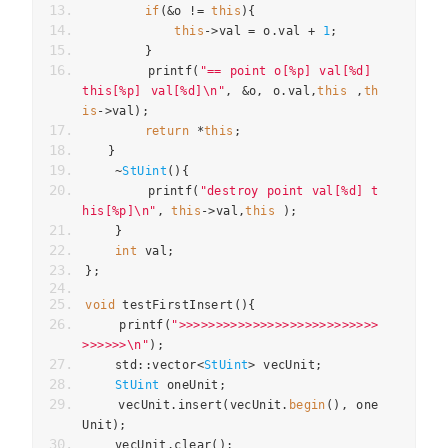
if
(&
o 
!=
this
){
this
->
val 
=
 o
.
val 
+
1
;
}
        printf
(
"== point o[%p] val[%d] 
this[%p] val[%d]\n"
,
&
o
,
 o
.
val
,
this
,
th
is
->
val
);
return
*
this
;
}
~
StUint
(){
        printf
(
"destroy point val[%d] t
his[%p]\n"
,
this
->
val
,
this
);
}
int
 val
;
};
void
 testFirstInsert
(){
    printf
(
">>>>>>>>>>>>>>>>>>>>>>>>>>>
>>>>>>\n"
);
    std
::
vector
<
StUint
>
 vecUnit
;
StUint
 oneUnit
;
    vecUnit
.
insert
(
vecUnit
.
begin
(),
 one
Unit
);
    vecUnit
.
clear
();