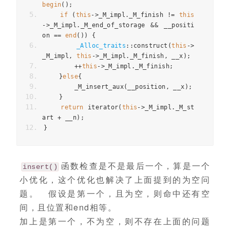
begin
();
if
(
this
->
_M_impl
.
_M_finish 
!=
this
->
_M_impl
.
_M_end_of_storage 
&&
 __positi
on 
==
end
())
{
_Alloc_traits
::
construct
(
this
->
_M_impl
,
this
->
_M_impl
.
_M_finish
,
 __x
);
++
this
->
_M_impl
.
_M_finish
;
}
else
{
        _M_insert_aux
(
__position
,
 __x
);
}
return
 iterator
(
this
->
_M_impl
.
_M_st
art 
+
 __n
);
}
函数检查是不是最后一个，算是一个
insert()
小优化，这个优化也解决了上面提到的为空问
题。 假设是第一个，且为空，则命中还有空
间，且位置和end相等。
加上是第一个，不为空，则不存在上面的问题