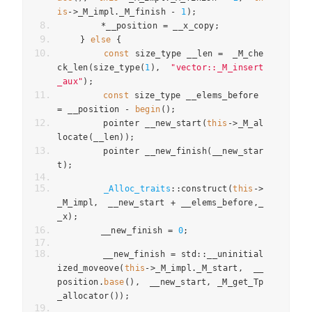
is
->
_M_impl
.
_M_finish 
-
1
);
*
__position 
=
 __x_copy
;
}
else
{
const
 size_type __len 
=　
_M_che
ck_len
(
size_type
(
1
),
"vector::_M_insert
_aux"
);
const
 size_type __elems_before 
=
 __position 
-
begin
();
        pointer __new_start
(
this
->
_M_al
locate
(
__len
));
        pointer __new_finish
(
__new_star
t
);
_Alloc_traits
::
construct
(
this
->
_M_impl
,　
__new_start 
+
 __elems_before
,
_
_x
);
        __new_finish 
=
0
;
        __new_finish 
=
 std
::
__uninitial
ized_moveove
(
this
->
_M_impl
.
_M_start
,
 __
position
.
base
(),　
__new_start
,
 _M_get_Tp
_allocator
());