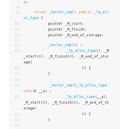
r
;
struct
_Vector_impl
:
public
_Tp_all
oc_type
{
           pointer _M_start
;
           pointer _M_finish
;
           pointer _M_end_of_storage
;
_Vector_impl
()
:
_Tp_alloc_type
(),
 _M
_start
(
0
),
 _M_finish
(
0
),
 _M_end_of_stor
age
(
0
)
{
}
_Vector_impl
(
_Tp_alloc_type
const
&
 __a
)
:
_Tp_alloc_type
(
__a
),
_M_start
(
0
),
 _M_finish
(
0
),
 _M_end_of_st
orage
(
0
)
{
}