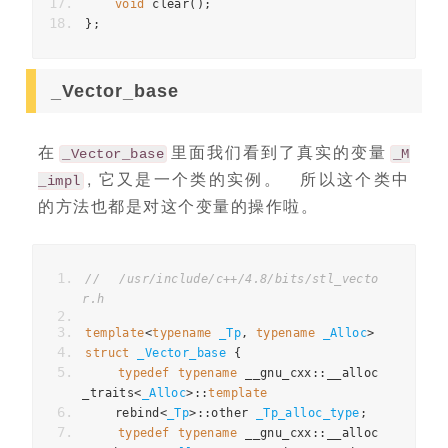
void
 clear
();
};
_Vector_base
在
里面我们看到了真实的变量
_Vector_base
_M
, 它又是一个类的实例。 所以这个类中
_impl
的方法也都是对这个变量的操作啦。
// /usr/include/c++/4.8/bits/stl_vecto
r.h
template
<
typename
_Tp
,
typename
_Alloc
>
struct
_Vector_base
{
typedef
typename
 __gnu_cxx
::
__alloc
_traits
<
_Alloc
>::
template
    rebind
<
_Tp
>::
other 
_Tp_alloc_type
;
typedef
typename
 __gnu_cxx
::
__alloc