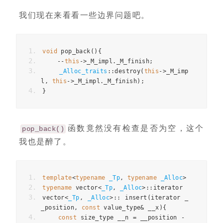
我们现在来看看一些边界问题吧。
void
 pop_back
(){
--
this
->
_M_impl
.
_M_finish
;
_Alloc_traits
::
destroy
(
this
->
_M_imp
l
,
this
->
_M_impl
.
_M_finish
);
}
函数竟然没有检查是否为空，这个
pop_back()
我也是醉了。
template
<
typename
_Tp
,
typename
_Alloc
>
typename
 vector
<
_Tp
,
_Alloc
>::
iterator
vector
<
_Tp
,
_Alloc
>::
 insert
(
iterator _
_position
,
const
 value_type
&
 __x
){
const
 size_type __n 
=
 __position 
-