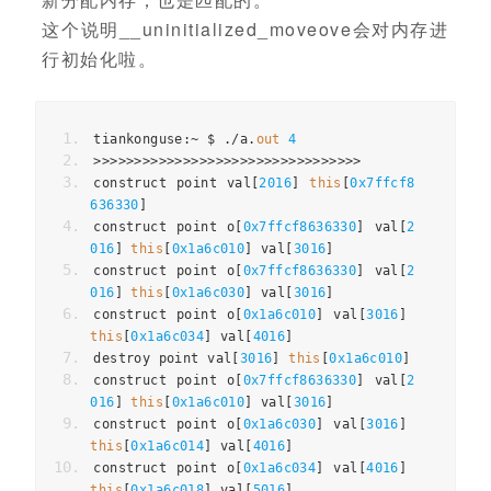
这个说明__uninitialized_moveove会对内存进
行初始化啦。
tiankonguse
:~
 $ 
./
a
.
out
4
>>>>>>>>>>>>>>>>>>>>>>>>>>>>>>>>>
construct point val
[
2016
]
this
[
0x7ffcf8
636330
]
construct point o
[
0x7ffcf8636330
]
 val
[
2
016
]
this
[
0x1a6c010
]
 val
[
3016
]
construct point o
[
0x7ffcf8636330
]
 val
[
2
016
]
this
[
0x1a6c030
]
 val
[
3016
]
construct point o
[
0x1a6c010
]
 val
[
3016
]
this
[
0x1a6c034
]
 val
[
4016
]
destroy point val
[
3016
]
this
[
0x1a6c010
]
construct point o
[
0x7ffcf8636330
]
 val
[
2
016
]
this
[
0x1a6c010
]
 val
[
3016
]
construct point o
[
0x1a6c030
]
 val
[
3016
]
this
[
0x1a6c014
]
 val
[
4016
]
construct point o
[
0x1a6c034
]
 val
[
4016
]
this
[
0x1a6c018
]
 val
[
5016
]