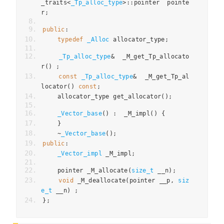
_traits
<
_Tp_alloc_type
>::
pointer pointe
r
;
public
:
typedef
_Alloc
 allocator_type
;
_Tp_alloc_type
&
  _M_get_Tp_allocato
r
()
;
const
_Tp_alloc_type
&
  _M_get_Tp_al
locator
()
const
;
    allocator_type get_allocator
();
_Vector_base
()
:
  _M_impl
()
{
}
~
_Vector_base
();
public
:
_Vector_impl
 _M_impl
;
    pointer _M_allocate
(
size_t
 __n
);
void
 _M_deallocate
(
pointer __p
,
siz
e_t
 __n
)
;
};