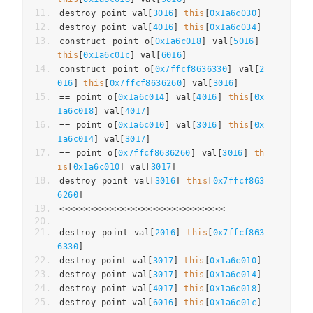
destroy point val
[
3016
]
this
[
0x1a6c030
]
destroy point val
[
4016
]
this
[
0x1a6c034
]
construct point o
[
0x1a6c018
]
 val
[
5016
]
this
[
0x1a6c01c
]
 val
[
6016
]
construct point o
[
0x7ffcf8636330
]
 val
[
2
016
]
this
[
0x7ffcf8636260
]
 val
[
3016
]
==
 point o
[
0x1a6c014
]
 val
[
4016
]
this
[
0x
1a6c018
]
 val
[
4017
]
==
 point o
[
0x1a6c010
]
 val
[
3016
]
this
[
0x
1a6c014
]
 val
[
3017
]
==
 point o
[
0x7ffcf8636260
]
 val
[
3016
]
th
is
[
0x1a6c010
]
 val
[
3017
]
destroy point val
[
3016
]
this
[
0x7ffcf863
6260
]
<<<<<<<<<<<<<<<<<<<<<<<<<<<<<<<<
destroy point val
[
2016
]
this
[
0x7ffcf863
6330
]
destroy point val
[
3017
]
this
[
0x1a6c010
]
destroy point val
[
3017
]
this
[
0x1a6c014
]
destroy point val
[
4017
]
this
[
0x1a6c018
]
destroy point val
[
6016
]
this
[
0x1a6c01c
]