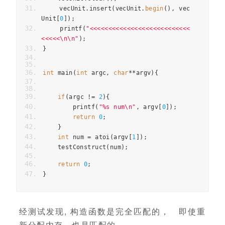
    vecUnit
.
insert
(
vecUnit
.
begin
(),
 vec
Unit
[
0
]);
    printf
(
"<<<<<<<<<<<<<<<<<<<<<<<<<<<
<<<<<\n\n"
);
}
int
 main
(
int
 argc
,
char
**
argv
){
if
(
argc 
!=
2
){
        printf
(
"%s num\n"
,
 argv
[
0
]);
return
0
;
}
int
 num 
=
 atoi
(
argv
[
1
]);
    testConstruct
(
num
);
return
0
;
}
经测试发现, 构造函数是完全匹配的， 即使重
新分配内存，也是匹配的。