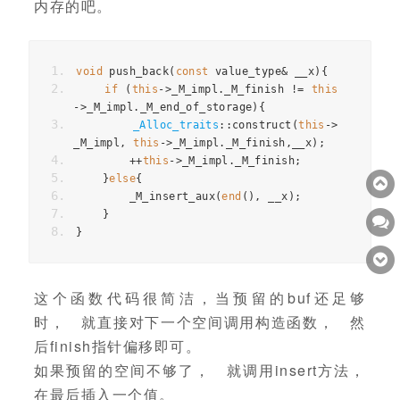
内存的吧。
void
 push_back
(
const
 value_type
&
 __x
){
if
(
this
->
_M_impl
.
_M_finish 
!=
this
->
_M_impl
.
_M_end_of_storage
){
_Alloc_traits
::
construct
(
this
->
_M_impl
,
this
->
_M_impl
.
_M_finish
,
__x
);
++
this
->
_M_impl
.
_M_finish
;
}
else
{
        _M_insert_aux
(
end
(),
 __x
);
}
}
这个函数代码很简洁，当预留的buf还足够
时， 就直接对下一个空间调用构造函数， 然
后finish指针偏移即可。
如果预留的空间不够了， 就调用insert方法，
在最后插入一个值。