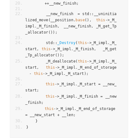
++
__new_finish
;
        __new_finish
　=
 std
::
__uninitia
lized_move
(
__position
.
base
(),
this
->
_M_
impl
.
_M_finish
,　
__new_finish
,
 _M_get_Tp
_allocator
());
        std
::
_Destroy
(
this
->
_M_impl
.
_M_
start
,
this
->
_M_impl
.
_M_finish
,　 
_M_get
_Tp_allocator
());
        _M_deallocate
(
this
->
_M_impl
.
_M_
start
,　
this
->
_M_impl
.
_M_end_of_storage
　-
this
->
_M_impl
.
_M_start
);
this
->
_M_impl
.
_M_start 
=
 __new_
start
;
this
->
_M_impl
.
_M_finish 
=
 __new
_finish
;
this
->
_M_impl
.
_M_end_of_storage 
=
 __new_start 
+
 __len
;
}
}