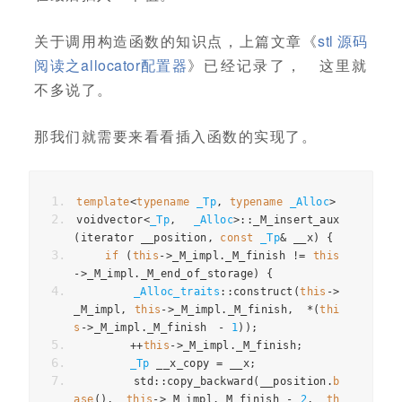
关于调用构造函数的知识点，上篇文章《
stl 源码
阅读之allocator配置器
》已经记录了， 这里就
不多说了。
那我们就需要来看看插入函数的实现了。
template
<
typename
_Tp
,
typename
_Alloc
>
voidvector
<
_Tp
,
_Alloc
>::
_M_insert_aux
(
iterator __position
,
const
_Tp
&
 __x
)
{
if
(
this
->
_M_impl
.
_M_finish 
!=
this
->
_M_impl
.
_M_end_of_storage
)
{
_Alloc_traits
::
construct
(
this
->
_M_impl
,
this
->
_M_impl
.
_M_finish
,　*(
thi
s
->
_M_impl
.
_M_finish
　-
1
));
++
this
->
_M_impl
.
_M_finish
;
_Tp
 __x_copy 
=
 __x
;
        std
::
copy_backward
(
__position
.
b
ase
(),　
this
->
_M_impl
.
_M_finish 
-
2
,　
th