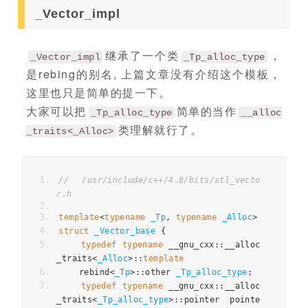
_Vector_impl
继承了一个类
，
_Vector_impl
_Tp_alloc_type
是rebing的别名, 上篇文章没有介绍这个模板，
这里也只是简单的提一下。
大家可以把
简单的当作
_Tp_alloc_type
__alloc
类理解就行了。
_traits<_Alloc>
// /usr/include/c++/4.8/bits/stl_vecto
r.h
template
<
typename
_Tp
,
typename
_Alloc
>
struct
_Vector_base
{
typedef
typename
 __gnu_cxx
::
__alloc
_traits
<
_Alloc
>::
template
    rebind
<
_Tp
>::
other 
_Tp_alloc_type
;
typedef
typename
 __gnu_cxx
::
__alloc
_traits
<
_Tp_alloc_type
>::
pointer pointe