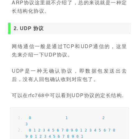
ARP协议这里就不介绍了，总的来说就是一种定
长结构化协议。
2. UDP 协议
网络通信一般是通过TCP和UDP通信的，这里
先来介绍一下UDP协议。
UDP是一种无确认协议，即数据包发送出去
后，没有人回包确认收到对应包了。
可以在rfc768中可以看到UDP协议的定长结构.
0
1
2
3
0
1
2
3
4
5
6
7
8
9
0
1
2
3
4
5
6
7
8
9
0
1
2
3
4
5
6
7
8
9
0
1