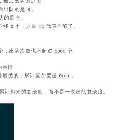
，最后出队的是
。
8
后出队的是
。
8
队的是
。
5
不够
个，返回
代表不够了。
2
-1
个，出队次数也不超过
个。
1000
的事情。
是最优的，累计复杂度是
。
O(n)
作累计起来的复杂度，而不是一次出队复杂度。