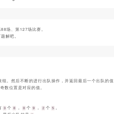
88场、第127场比赛。
下题解吧。
数组。然后不断的进行出队操作，并返回最后一个出队的值
，奇数位置是对应的值。
有
个
，
个
，
个
。
3
8
0
9
2
5