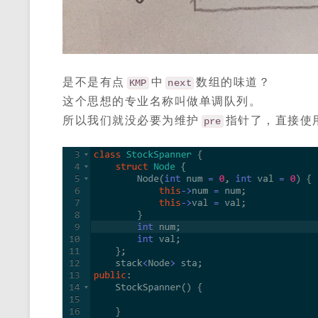
是不是有点
中
数组的味道？
KMP
next
这个思想的专业名称叫做单调队列。
所以我们就没必要为维护
指针了，直接使
pre