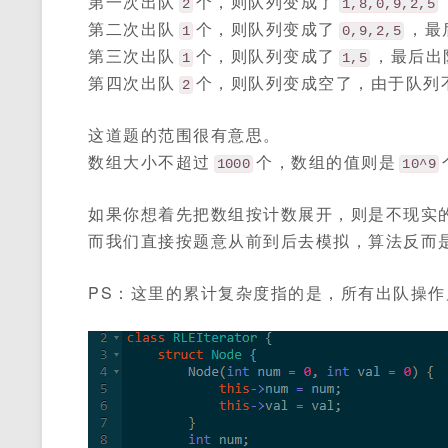
第一次出队
个，则队列变成了
2
1,8,0,9,2,5
第二次出队
个，则队列变成了
，最
1
0,9,2,5
第三次出队
个，则队列变成了
，最后出
1
1,5
第四次出队
个，则队列变成空了，由于队列
2
这道题的范围很有意思。
数组大小不超过
个，数组的值则是
1000
10^9
如果你想着先把数组按计数展开，则是不现实
而我们直接按题意从前到后去模拟，算法反而
PS：这里的累计复杂度指的是，所有出队操