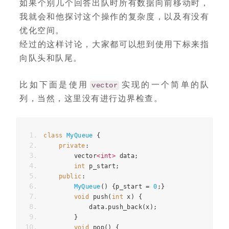
如果个别几个回答出队时所有数据向前移动时，
我就会和他探讨这个操作的复杂度，以及有没有
优化空间。
经过的这样讨论，大家都可以想到使用下标来指
向队头和队尾。
比如下面是使用
实现的一个简单的队
vector
列，当然，这里没有进行边界检查。
class
MyQueue
{
private
:
        vector
<int>
 data
;
int
 p_start
;
public
:
MyQueue
()
{
p_start 
=
0
;}
void
 push
(
int
 x
)
{
            data
.
push_back
(
x
);
}
void
 pop
()
{