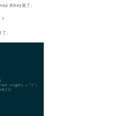
p 的key值了。
的？
。
树了。