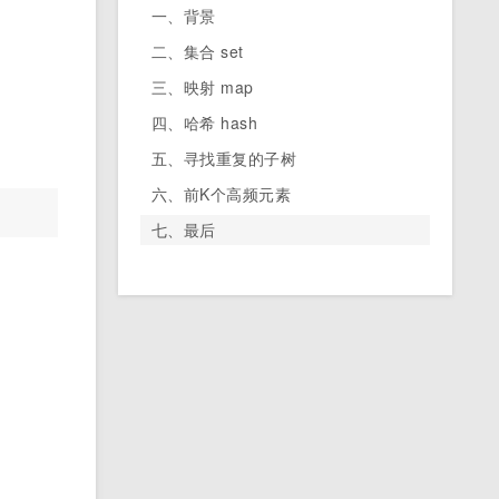
一、背景
二、集合 set
三、映射 map
四、哈希 hash
五、寻找重复的子树
六、前K个高频元素
七、最后