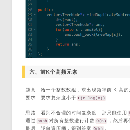
六、前K个高频元素
题意：给一个整数数组，求出现频率前 K 高的
要求：要求复杂度小于
O(n log(n))
思路：看到不合理的时间复杂度，那只能使用
通过
对所有整数进行计数
，然后再
hash
O(n)
最后，逆向遍历桶，得到答案
。
O(k)