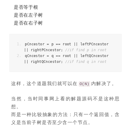
是否等于根
是否在左子树
是否在右子树
pCncestor 
=
 p 
==
 root 
||
 leftPCncestor 
||
 rightPCncestor
;
//if find p in root
qCncestor 
=
 q 
==
 root 
||
 leftQCncestor 
||
 rightQCncestor
;
//if find q in root
这样，这个道题我们就可以在
内解决了。
O(N)
当然，当时同事网上看的解题源码不是这种思
想。
而是一种比较抽象的方法：只有一个返回值，含
义是当前子树是否至少含一个节点。