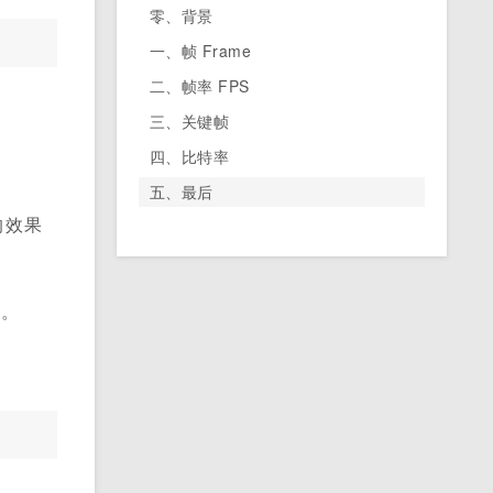
零、背景
一、帧 Frame
二、帧率 FPS
三、关键帧
四、比特率
五、最后
的效果
了。