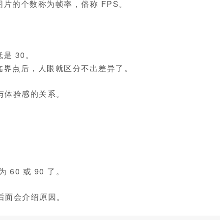
片的个数称为帧率，俗称 FPS。
是 30。
临界点后，人眼就区分不出差异了。
与体验感的关系。
60 或 90 了。
 后面会介绍原因。