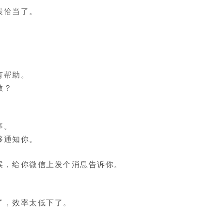
最恰当了。
有帮助。
做？
事。
够通知你。
候，给你微信上发个消息告诉你。
了，效率太低下了。