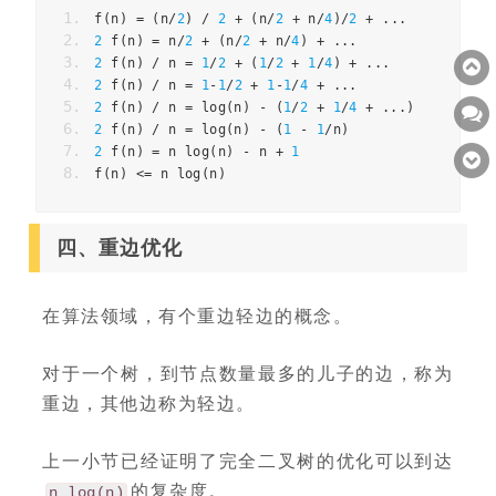
f
(
n
)
=
(
n
/
2
)
/
2
+
(
n
/
2
+
 n
/
4
)/
2
+
...
2
 f
(
n
)
=
 n
/
2
+
(
n
/
2
+
 n
/
4
)
+
...
2
 f
(
n
)
/
 n 
=
1
/
2
+
(
1
/
2
+
1
/
4
)
+
...
2
 f
(
n
)
/
 n 
=
1
-
1
/
2
+
1
-
1
/
4
+
...
2
 f
(
n
)
/
 n 
=
 log
(
n
)
-
(
1
/
2
+
1
/
4
+
...)
2
 f
(
n
)
/
 n 
=
 log
(
n
)
-
(
1
-
1
/
n
)
2
 f
(
n
)
=
 n log
(
n
)
-
 n 
+
1
f
(
n
)
<=
 n log
(
n
)
四、重边优化
在算法领域，有个重边轻边的概念。
对于一个树，到节点数量最多的儿子的边，称为
重边，其他边称为轻边。
上一小节已经证明了完全二叉树的优化可以到达
的复杂度。
n log(n)