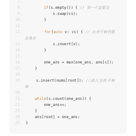
if
(
s
.
empty
())
{
// 第一个是重边
            s
.
swap
(
cs
);
}
for
(
auto
 v
:
 cs
)
{
// 合并子树到重
边集合
            s
.
insert
(
v
);
}
        one_ans 
=
 max
(
one_ans
,
 ans
[
c
]);
}
    s
.
insert
(
nums
[
root
]);
//插入当前子树
根
while
(
s
.
count
(
one_ans
))
{
        one_ans
++;
}
    ans
[
root
]
=
 one_ans
;
}