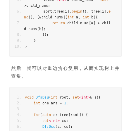
>
child_nums
;
        sort
(
tree
[
i
].
begin
(),
 tree
[
i
].
e
nd
(),
[&
child_nums
](
int
 a
,
int
 b
){
return
 child_nums
[
a
]
>
 chil
d_nums
[
b
];
});
}
}
然后，就可以对重边贪心复用，从而实现树上并
查集。
void
DfsDsu
(
int
 root
,
set
<int>
&
 s
){
int
 one_ans 
=
1
;
for
(
auto
 c
:
 tree
[
root
])
{
set
<int>
 cs
;
DfsDsu
(
c
,
 cs
);