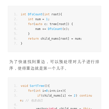
int
DfsCount
(
int
 root
){
int
 num 
=
1
;
for
(
auto
 c
:
 tree
[
root
])
{
        num 
+=
DfsCount
(
c
);
}
return
 child_nums
[
root
]
=
 num
;
}
为了快速找到重边，可以预处理对儿子进行排
序，使得重边就是第一个儿子。
void
SortTree
(){
for
(
int
 i
=
0
;
i
<
n
;
i
++){
if
(
child_nums
[
i
]
<=
2
)
continu
e
;
// 包含自己
        vector
<int>
&
 child_nums 
=
this
-