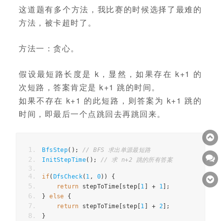
这道题有多个方法，我比赛的时候选择了最难的
方法，被卡超时了。
方法一：贪心。
假设最短路长度是 k，显然，如果存在 k+1 的
次短路，答案肯定是 k+1 跳的时间。
如果不存在 k+1 的此短路，则答案为 k+1 跳的
时间，即最后一个点跳回去再跳回来。
BfsStep
();
// BFS 求出单源最短路
InitStepTime
();
// 求 n+2 跳的所有答案
if
(
DfsCheck
(
1
,
0
))
{
return
 stepToTime
[
step
[
1
]
+
1
];
}
else
{
return
 stepToTime
[
step
[
1
]
+
2
];
}