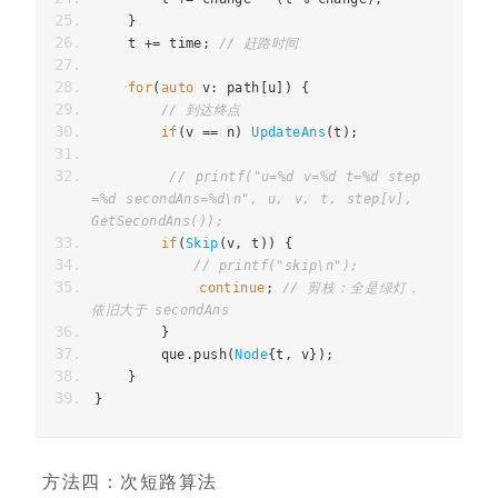
}
    t 
+=
 time
;
// 赶路时间
for
(
auto
 v
:
 path
[
u
])
{
// 到达终点
if
(
v 
==
 n
)
UpdateAns
(
t
);
// printf("u=%d v=%d t=%d step
=%d secondAns=%d\n", u, v, t, step[v], 
GetSecondAns());
if
(
Skip
(
v
,
 t
))
{
// printf("skip\n");
continue
;
// 剪枝：全是绿灯，
依旧大于 secondAns
}
        que
.
push
(
Node
{
t
,
 v
});
}
}
方法四：次短路算法