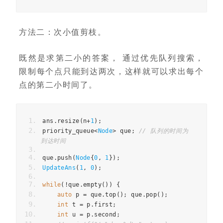
方法二：次小值剪枝。
既然是求第二小的答案， 通过优先队列搜索，
限制每个点只能到达两次，这样就可以求出每个
点的第二小时间了。
ans
.
resize
(
n
+
1
);
priority_queue
<
Node
>
 que
;
// 队列的时间为
到达时间
que
.
push
(
Node
{
0
,
1
});
UpdateAns
(
1
,
0
);
while
(!
que
.
empty
())
{
auto
 p 
=
 que
.
top
();
 que
.
pop
();
int
 t 
=
 p
.
first
;
int
 u 
=
 p
.
second
;