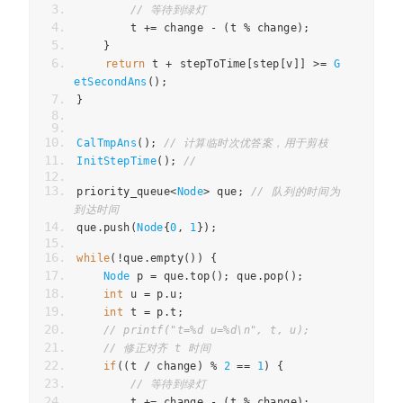
// 等待到绿灯
        t 
+=
 change 
-
(
t 
%
 change
);
}
return
 t 
+
 stepToTime
[
step
[
v
]]
>=
G
etSecondAns
();
}
CalTmpAns
();
// 计算临时次优答案，用于剪枝
InitStepTime
();
//
priority_queue
<
Node
>
 que
;
// 队列的时间为
到达时间
que
.
push
(
Node
{
0
,
1
});
while
(!
que
.
empty
())
{
Node
 p 
=
 que
.
top
();
 que
.
pop
();
int
 u 
=
 p
.
u
;
int
 t 
=
 p
.
t
;
// printf("t=%d u=%d\n", t, u);
// 修正对齐 t 时间
if
((
t 
/
 change
)
%
2
==
1
)
{
// 等待到绿灯
        t 
+=
 change 
-
(
t 
%
 change
);