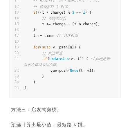
// printf("t=%d u=%d\n", t, u);
// 修正对齐 t 时间
if
((
t 
/
 change
)
%
2
==
1
)
{
// 等待到绿灯
        t 
+=
 change 
-
(
t 
%
 change
);
}
    t 
+=
 time
;
// 赶路时间
for
(
auto
 v
:
 path
[
u
])
{
// 到达终点
if
(
UpdateAns
(
v
,
 t
))
{
//判断是否
是最小值或者次小值
            que
.
push
(
Node
{
t
,
 v
});
}
}
}
方法三：启发式剪枝。
预选计算出最小值：最短路 k 跳。