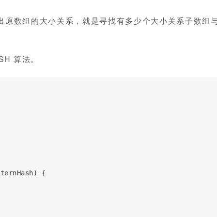
出原数组的大小关系，就是寻找有多少个大小关系子数组
SH 算法。
;
tternHash
)
{