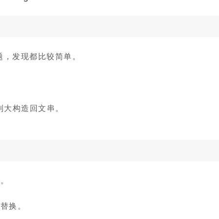
题，发现都比较简单。
小到大构造回文串。
值。
 替换。