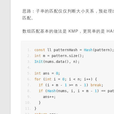
思路：子串的匹配仅仅判断大小关系，预处理
匹配。
数组匹配基本的做法是 KMP，更简单的是 HA
const
ll
patternHash
=
Hash
(
pattern
)
int
m
=
pattern
.
size
();
Init
(
nums
.
data
(),
n
);
int
ans
=
0
;
for
(
int
i
=
0
;
i
<
n
;
i
++
)
{
if
(
i
+
m
-
1
>=
n
-
1
)
break
;
if
(
Hash
(
nums
,
i
,
i
+
m
-
1
)
==
pa
ans
++
;
}
}