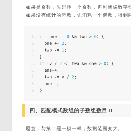
如果是奇数，先消耗一个奇数，再判断偶数字
如果没有统计的奇数，先消耗一个偶数，得到
if
(
one 
==
0
&&
 two 
>
0
)
{
  one 
+=
2
;
  two 
-=
1
;
}
if
(
v 
/
2
<=
 two 
&&
 one 
>
0
)
{
  ans
++;
  two 
-=
 v 
/
2
;
  one
--;
}
四、匹配模式数组的子数组数目 II
题意：与第二题一模一样，数据范围变大。