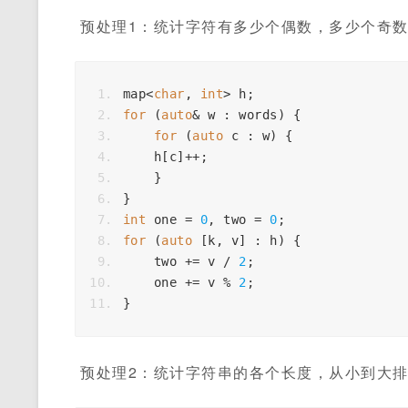
预处理1：统计字符有多少个偶数，多少个奇
map
<
char
,
int
>
h
;
for
(
auto
&
w
:
words
)
{
for
(
auto
c
:
w
)
{
h
[
c
]
++
;
}
}
int
one
=
0
,
two
=
0
;
for
(
auto
[
k
,
v
]
:
h
)
{
two
+=
v
/
2
;
one
+=
v
%
2
;
}
预处理2：统计字符串的各个长度，从小到大