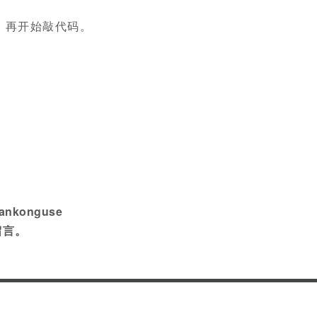
，再开始敲代码。
konguse
留言。