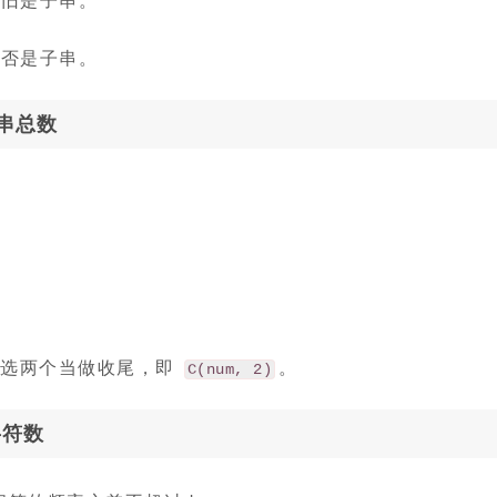
是否是子串。
串总数
里挑选两个当做收尾，即
。
C(num, 2)
字符数