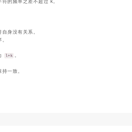
符的频率之差不超过 k。
符自身没有关系。
序。
为
。
l+k
保持一致。