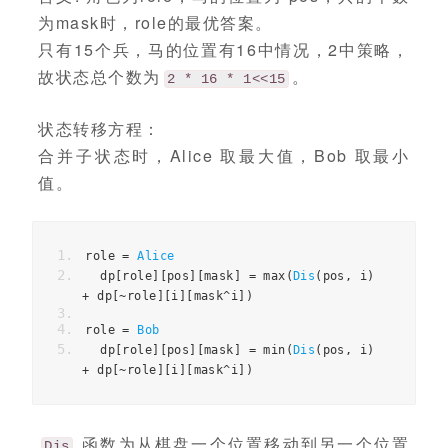
为mask时，role的最优答案。
只有15个兵，马的位置有16中情况，2中策略，
故状态总个数为
。
2 * 16 * 1<<15
状态转移方程：
合并子状态时，Alice 取最大值，Bob 取最小
值。
role 
=
Alice
  dp
[
role
][
pos
][
mask
]
=
 max
(
Dis
(
pos
,
 i
)
+
 dp
[~
role
][
i
][
mask
^
i
])
role 
=
Bob
  dp
[
role
][
pos
][
mask
]
=
 min
(
Dis
(
pos
,
 i
)
+
 dp
[~
role
][
i
][
mask
^
i
])
函数为从棋盘一个位置移动到另一个位置
Dis