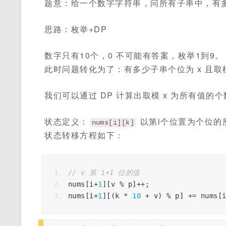
题意：给一个数字字符串，问所有子串中，有
思路：枚举+DP
数字只有10个，0 不可能有答案，枚举1到9。
此时问题转化为了：有多少子串个位为 x 且取模 
我们可以通过 DP 计算出取模 x 为所有值的个
状态定义：
以第i个位置为个位的所
nums[i][k]
状态转移方程如下：
// v 第 i+1 位的值
nums
[
i
+
1
][
v
%
p
]
++
;
nums
[
i
+
1
][(
k
*
10
+
v
)
%
p
]
+=
nums
[