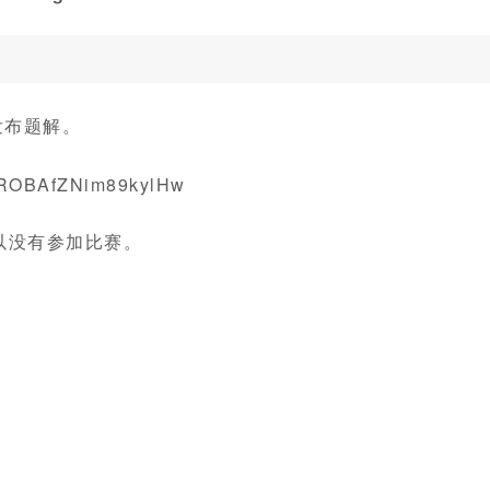
并发布题解。
IROBAfZNim89kylHw
以没有参加比赛。