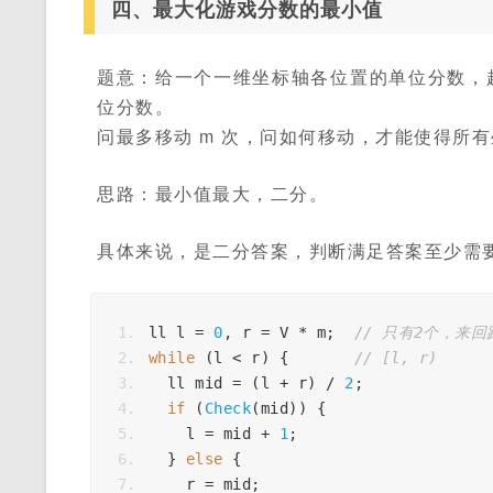
四、最大化游戏分数的最小值
题意：给一个一维坐标轴各位置的单位分数，
位分数。
问最多移动 m 次，问如何移动，才能使得所
思路：最小值最大，二分。
具体来说，是二分答案，判断满足答案至少需
ll
l
=
0
,
r
=
V
*
m
;
// 只有2个，来回跑
while
(
l
<
r
)
{
// [l, r)
ll
mid
=
(
l
+
r
)
/
2
;
if
(
Check
(
mid
))
{
l
=
mid
+
1
;
}
else
{
r
=
mid
;