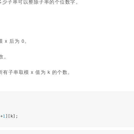
多少子串可以整除子串的个位数字。
x 后为 0。
数。
有子串取模 x 值为 k 的个数。
i
+
1
][
k
];