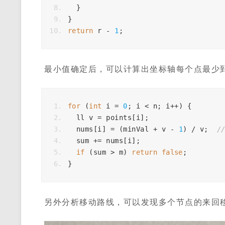
}
}
return
r
-
1
;
最小值确定后，可以计算出坐标轴每个点最少
for
(
int
i
=
0
;
i
<
n
;
i
++
)
{
ll
v
=
points
[
i
];
nums
[
i
]
=
(
minVal
+
v
-
1
)
/
v
;
/
sum
+=
nums
[
i
];
if
(
sum
>
m
)
return
false
;
}
另外分析移动路线，可以发现多个节点的来回