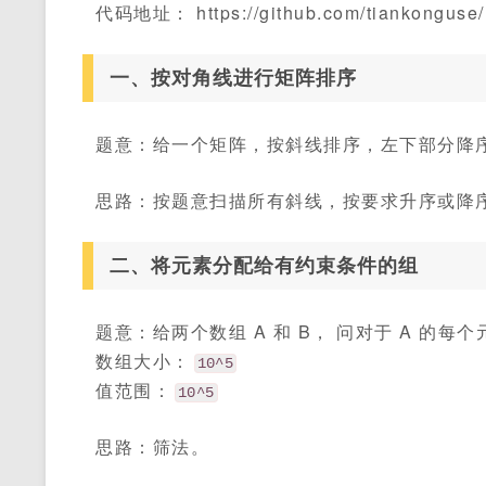
代码地址： https://github.com/tiankonguse/le
一、按对角线进行矩阵排序
题意：给一个矩阵，按斜线排序，左下部分降
思路：按题意扫描所有斜线，按要求升序或降
二、将元素分配给有约束条件的组
题意：给两个数组 A 和 B， 问对于 A 的每
数组大小：
10^5
值范围：
10^5
思路：筛法。