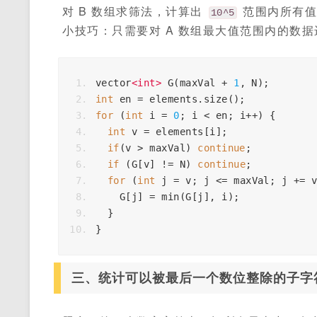
对 B 数组求筛法，计算出
范围内所有值
10^5
小技巧：只需要对 A 数组最大值范围内的数
vector
<
int
>
G
(
maxVal
+
1
,
N
);
int
en
=
elements
.
size
();
for
(
int
i
=
0
;
i
<
en
;
i
++
)
{
int
v
=
elements
[
i
];
if
(
v
>
maxVal
)
continue
;
if
(
G
[
v
]
!=
N
)
continue
;
for
(
int
j
=
v
;
j
<=
maxVal
;
j
+=
G
[
j
]
=
min
(
G
[
j
],
i
);
}
}
三、统计可以被最后一个数位整除的子字