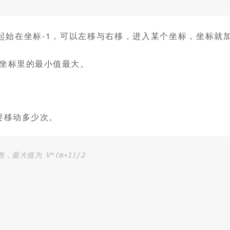
起始在坐标-1，可以左移与右移，进入某个坐标，坐标就
有坐标里的最小值最大。
要移动多少次。
，最大值为 V*(m+1)/2