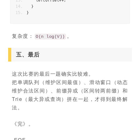
leftOffset
++
;
}
}
复杂度：
。
O(n log(V))
五、最后
这次比赛的最后一题确实比较难。
把单调队列（维护区间最值）、滑动窗口（动态
维护合法区间）、前缀异或（区间转两前缀）和
Trie（最大异或查询）拼在一起，才得到最终解
法。
《完》。
-EOF-