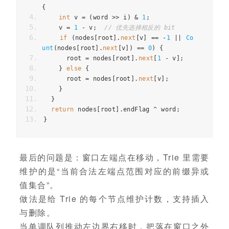
{
int
v
=
(
word
>>
i
)
&
1
;
v
=
1
-
v
;
// 优先选择相反的 bit
if
(
nodes
[
root
].
next
[
v
]
==
-
1
||
Co
unt
(
nodes
[
root
].
next
[
v
])
==
0
)
{
root
=
nodes
[
root
].
next
[
1
-
v
];
}
else
{
root
=
nodes
[
root
].
next
[
v
];
}
}
return
nodes
[
root
].
endFlag
^
word
;
}
最后的问题是：窗口左端点在移动，Trie 里需要
维护的是“当前合法左端点范围对应的前缀异或
值集合”。
做法是给 Trie 的每个节点维护计数，支持插入
与删除。
当单调队列推动左边界右移时，把落在窗口之外