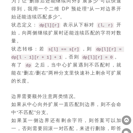
为了让“删除后还能继续向外扩展多少”可以快速
得到，我用一个二维 DP 预处理“从一对边界开
始还能连续匹配多少”。
状态定义：
表示从下标对
开
dp[l][r]
(l, r)
始，向两侧继续扩展时还能连续匹配的字符对数
量。
状态转移：若
，则
s[l] == s[r]
dp[l][r] = 
，否则
。
dp[l - 1][r + 1] + 1
dp[l][r] = 0
有了
之后，当中心扩展遇到不匹配时，就
dp
能在“删左/删右”两种分支里快速补上剩余可扩展
的长度。
边界需要额外注意两类情况。
如果从中心向外扩展一直匹配到边界，则不会命
中“不匹配”分支。
如果某一侧边界还有剩余字符，则答案可以加
一，否则需要回滚一对匹配，来进行删除，即答