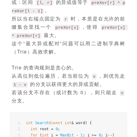
或：区间
的异或值等于
[l, r]
preXor[r] ^ p
。
reXor[l - 1]
所以当右端点固定为
时，本质是在允许的前
r
缀集合里找一个
，使得
preXor[x]
preXor[x] 
最大。
^ preXor[r]
这个“最大异或配对”问题可以用二进制字典树
（Trie）高效求解。
Trie 的查询规则是贪心的。
从高位到低位遍历，若当前位为
，则优先走
v
的分支以获得更大的异或贡献。
1 - v
若该分支不存在（或计数为 0），则只能走
v
分支。
int
Search
(
const
int
&
word
)
{
int
root
=
0
;
for
(
int
i
=
MaxBit
-
1
;
i
>=
0
;
i
--
)