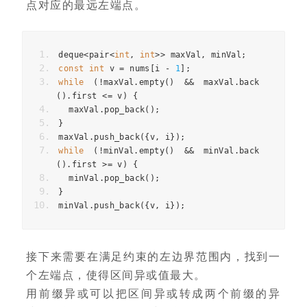
点对应的最远左端点。
deque
<
pair
<
int
,
int
>>
maxVal
,
minVal
;
const
int
v
=
nums
[
i
-
1
];
while
(
!
maxVal
.
empty
()
&&
maxVal
.
back
().
first
<=
v
)
{
maxVal
.
pop_back
();
}
maxVal
.
push_back
({
v
,
i
});
while
(
!
minVal
.
empty
()
&&
minVal
.
back
().
first
>=
v
)
{
minVal
.
pop_back
();
}
minVal
.
push_back
({
v
,
i
});
接下来需要在满足约束的左边界范围内，找到一
个左端点，使得区间异或值最大。
用前缀异或可以把区间异或转成两个前缀的异