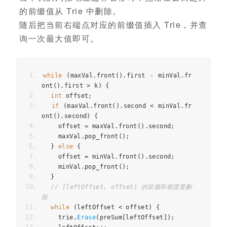
的前缀值从 Trie 中删除。
随后把当前右端点对应的前缀值插入 Trie，并查
询一次最大值即可。
while
(
maxVal
.
front
().
first
-
minVal
.
fr
ont
().
first
>
k
)
{
int
offset
;
if
(
maxVal
.
front
().
second
<
minVal
.
fr
ont
().
second
)
{
offset
=
maxVal
.
front
().
second
;
maxVal
.
pop_front
();
}
else
{
offset
=
minVal
.
front
().
second
;
minVal
.
pop_front
();
}
// [leftOffset, offset) 的前缀和都需要删
除
while
(
leftOffset
<
offset
)
{
trie
.
Erase
(
preSum
[
leftOffset
]);