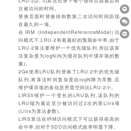
LRU-2[2, 3]算法记录下每个缓存页面最后两
次被访问的时间。
替换页面时替换掉倒数第二次访问时间距现
在最久的一项。
在IRM (IndependentReferenceModel)访
问模式下,LRU-2有着最好的预期命中率,由于
LRU-2算法要维护一个优先级队列,所以该算
法复杂度为logN(N为缓存队列中缓存项的数
量)。
2Q4使用LRU队列替换了LRU-2中的优先级
队列,将算法时间复杂度由logN降为常数,且
维护缓存项的各信息所需空间比LRU-2小。
LIRS5维护一个变长的LRU队列,该队列的
LRU端为最近至少被访问过2次的第Llirs项
(Llirs为算法参数)。
LIRS算法在IRM访问模式下可以获得很高的
命中率,但对于SDD访问模式效率明显下降。