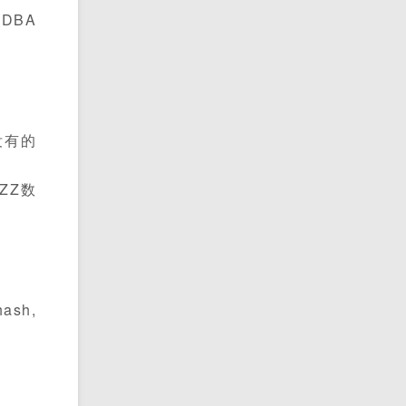
DBA
没有的
ZZ数
sh,