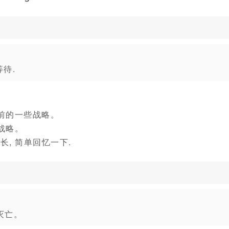
等待.
前的一些战略。
战略。
长, 简单回忆一下.
灭亡。