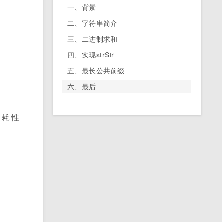
一、背景
二、字符串简介
三、二进制求和
四、实现strStr
五、最长公共前缀
六、最后
消耗性