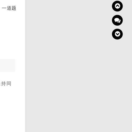
，一道题
保持同