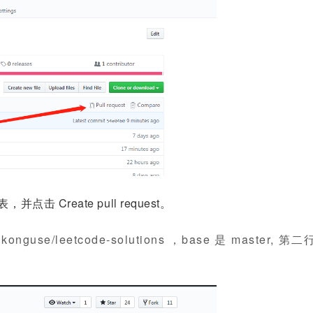
Create pull request。
/leetcode-solutions ，base 是 master, 第