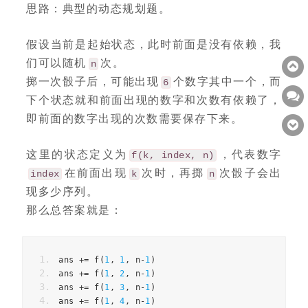
思路：典型的动态规划题。
假设当前是起始状态，此时前面是没有依赖，我
们可以随机
次。
n
掷一次骰子后，可能出现
个数字其中一个，而
6
下个状态就和前面出现的数字和次数有依赖了，
即前面的数字出现的次数需要保存下来。
这里的状态定义为
，代表数字
f(k, index, n)
在前面出现
次时，再掷
次骰子会出
index
k
n
现多少序列。
那么总答案就是：
ans 
+=
 f
(
1
,
1
,
 n
-
1
)
ans 
+=
 f
(
1
,
2
,
 n
-
1
)
ans 
+=
 f
(
1
,
3
,
 n
-
1
)
ans 
+=
 f
(
1
,
4
,
 n
-
1
)