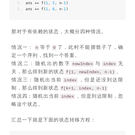
ans 
+=
 f
(
1
,
5
,
 n
-
1
)
ans 
+=
 f
(
1
,
6
,
 n
-
1
)
那对于有依赖的状态，大概分四种情况。
情况一：
等于
了，此时不能掷骰子了，确
n
0
定一个序列，找到一个答案。
情况二：随机出的数字
与
无
newIndex
index
关，那么得到新的状态
。
f(1, newIndex, n-1)
情况三：随机出当前
，但是还没到达限
index
制，那么得到新状态
f(k+1, index, n-1)
情况四：随机出当前
，但是到达限制，忽
index
略这个状态。
汇总一下就是下面的状态转移方程：