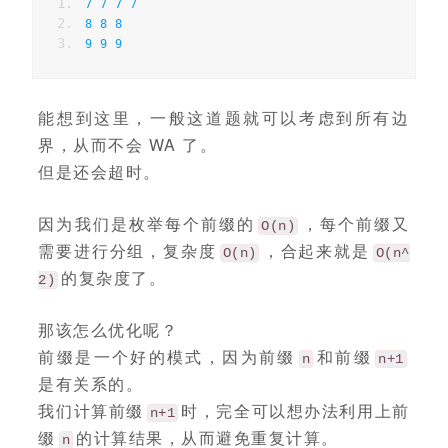
7
7
7
7
8
8
8
9
9
9
能想到这里，一般这道题就可以考虑到所有边
界，从而不会 WA 了。
但是还会超时。
因为我们是枚举每个前缀的
，每个前缀又
O(n)
需要进行分组，复杂度
，合起来就是
O(n)
O(n^
的复杂度了。
2)
那该怎么优化呢？
前缀是一个好的模式，因为前缀
和前缀
n
n+1
是有关系的。
我们计算前缀
时，完全可以想办法利用上前
n+1
缀
的计算结果，从而避免重复计算。
n