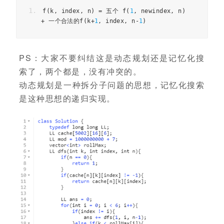
f
(
k
,
 index
,
 n
)
=
五个
 f
(
1
,
 newindex
,
 n
)
+
一个合法的
f
(
k
+
1
,
 index
,
 n
-
1
)
PS：大家不要纠结这是动态规划还是记忆化搜
索了，两个都是，没有冲突的。
动态规划是一种拆分子问题的思想，记忆化搜索
是这种思想的递归实现。