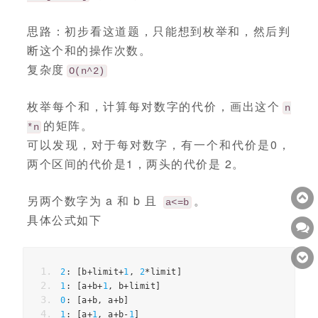
思路：初步看这道题，只能想到枚举和，然后判
断这个和的操作次数。
复杂度
O(n^2)
枚举每个和，计算每对数字的代价，画出这个
n
的矩阵。
*n
可以发现，对于每对数字，有一个和代价是0，
两个区间的代价是1，两头的代价是 2。
另两个数字为 a 和 b 且
。
a<=b
具体公式如下
2
:
[
b
+
limit
+
1
,
2
*
limit
]
1
:
[
a
+
b
+
1
,
 b
+
limit
]
0
:
[
a
+
b
,
 a
+
b
]
1
:
[
a
+
1
,
 a
+
b
-
1
]