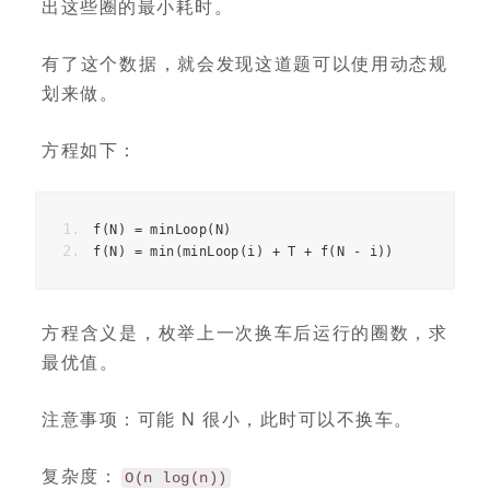
出这些圈的最小耗时。
有了这个数据，就会发现这道题可以使用动态规
划来做。
方程如下：
f
(
N
)
=
 minLoop
(
N
)
f
(
N
)
=
 min
(
minLoop
(
i
)
+
 T 
+
 f
(
N 
-
 i
))
方程含义是，枚举上一次换车后运行的圈数，求
最优值。
注意事项：可能 N 很小，此时可以不换车。
复杂度：
O(n log(n))