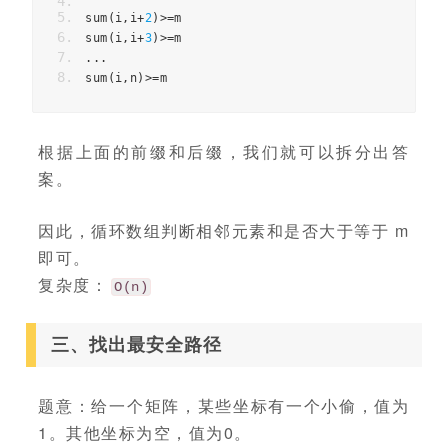
sum
(
i
,
i
+
2
)>=
m
sum
(
i
,
i
+
3
)>=
m
...
sum
(
i
,
n
)>=
m
根据上面的前缀和后缀，我们就可以拆分出答
案。
因此，循环数组判断相邻元素和是否大于等于 m
即可。
复杂度：
O(n)
三、找出最安全路径
题意：给一个矩阵，某些坐标有一个小偷，值为
1。其他坐标为空，值为0。