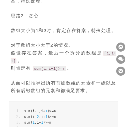
案，特殊处理。
思路2：贪心
数组大小为1和2时，肯定存在答案，特殊处理。
对于数组大小大于2的情况。
假设存在答案，最后一个拆分的数组是
[i,i+
。
1]
则肯定有
。
sum(i,i+1)>=m
从而可以推导出所有前缀数组的元素和一级以及
所有后缀数组的元素和都满足要求。
sum
(
i
-
1
,
i
+
1
)>=
m
sum
(
i
-
2
,
i
+
1
)>=
m
sum
(
1
,
i
+
1
)>=
m