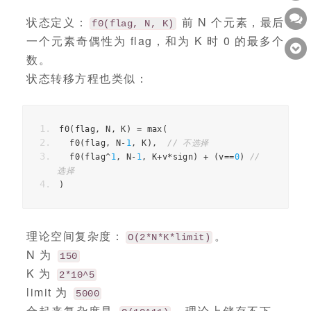
状态定义：
前 N 个元素，最后
f0(flag, N, K)
一个元素奇偶性为 flag，和为 K 时 0 的最多个
数。
状态转移方程也类似：
f0
(
flag
,
N
,
K
)
=
max
(
f0
(
flag
,
N
-
1
,
K
),
// 不选择
f0
(
flag
^
1
,
N
-
1
,
K
+
v
*
sign
)
+
(
v
==
0
)
// 
选择
)
理论空间复杂度：
。
O(2*N*K*limit)
N 为
150
K 为
2*10^5
limit 为
5000
合起来复杂度是
，理论上储存不下，