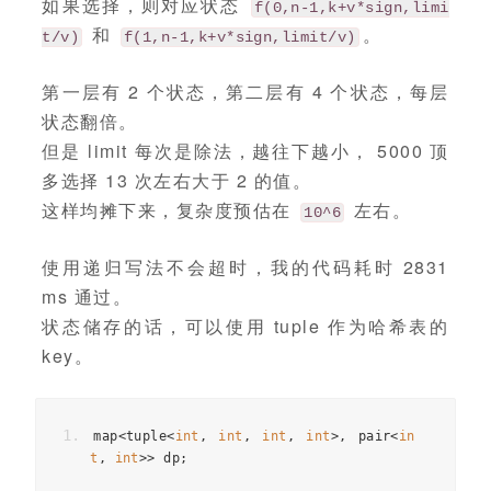
如果选择，则对应状态
f(0,n-1,k+v*sign,limi
和
。
t/v)
f(1,n-1,k+v*sign,limit/v)
第一层有 2 个状态，第二层有 4 个状态，每层
状态翻倍。
但是 limit 每次是除法，越往下越小， 5000 顶
多选择 13 次左右大于 2 的值。
这样均摊下来，复杂度预估在
左右。
10^6
使用递归写法不会超时，我的代码耗时 2831
ms 通过。
状态储存的话，可以使用 tuple 作为哈希表的
key。
map
<
tuple
<
int
,
int
,
int
,
int
>
,
pair
<
in
t
,
int
>>
dp
;