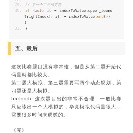
// 后一个二元组更新
if
(
auto
it
=
indexToValue
.
upper_bound
(
rightIndex
);
it
!=
indexToValue
.
end
())
{
}
五、最后
这次比赛题目没有非常难，但是从第二题开始代
码量就都比较大。
第二题大模拟、第三题需要写两个动态规划，第
四题还是大模拟。
leetcode 这次题目出的非常不合理，一般比赛
只应该出一个大模拟的，毕竟模拟代码量很大，
需要很多时间来调试的。
《完》