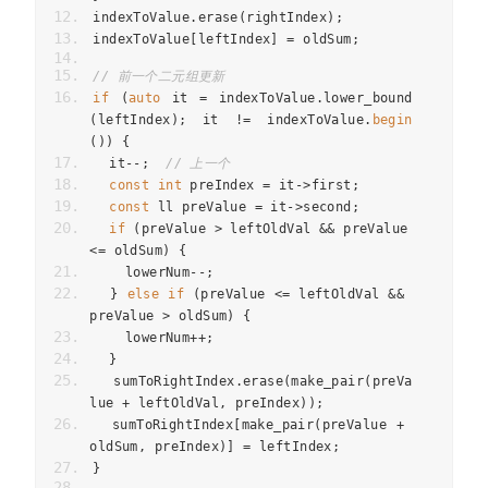
indexToValue
.
erase
(
rightIndex
);
indexToValue
[
leftIndex
]
=
oldSum
;
// 前一个二元组更新
if
(
auto
it
=
indexToValue
.
lower_bound
(
leftIndex
);
it
!=
indexToValue
.
begin
())
{
it
--
;
// 上一个
const
int
preIndex
=
it
->
first
;
const
ll
preValue
=
it
->
second
;
if
(
preValue
>
leftOldVal
&&
preValue
<=
oldSum
)
{
lowerNum
--
;
}
else
if
(
preValue
<=
leftOldVal
&&
preValue
>
oldSum
)
{
lowerNum
++
;
}
sumToRightIndex
.
erase
(
make_pair
(
preVa
lue
+
leftOldVal
,
preIndex
));
sumToRightIndex
[
make_pair
(
preValue
+
oldSum
,
preIndex
)]
=
leftIndex
;
}