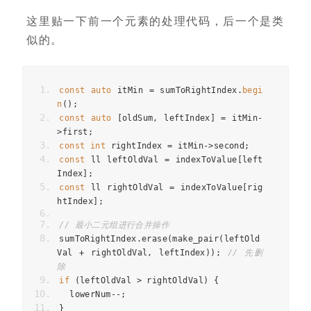
这里贴一下前一个元素的处理代码，后一个是类
似的。
const
auto
itMin
=
sumToRightIndex
.
begi
n
();
const
auto
[
oldSum
,
leftIndex
]
=
itMin
-
>
first
;
const
int
rightIndex
=
itMin
->
second
;
const
ll
leftOldVal
=
indexToValue
[
left
Index
];
const
ll
rightOldVal
=
indexToValue
[
rig
htIndex
];
// 最小二元组进行合并操作
sumToRightIndex
.
erase
(
make_pair
(
leftOld
Val
+
rightOldVal
,
leftIndex
));
// 先删
除
if
(
leftOldVal
>
rightOldVal
)
{
lowerNum
--
;
}