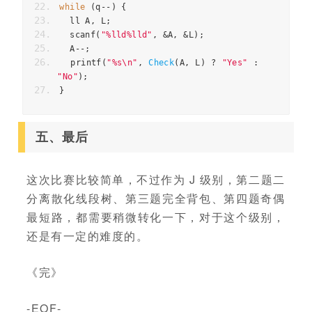
while
(
q
--
)
{
ll
A
,
L
;
scanf
(
"%lld%lld"
,
&
A
,
&
L
);
A
--
;
printf
(
"%s
\n
"
,
Check
(
A
,
L
)
?
"Yes"
:
"No"
);
}
五、最后
这次比赛比较简单，不过作为 J 级别，第二题二
分离散化线段树、第三题完全背包、第四题奇偶
最短路，都需要稍微转化一下，对于这个级别，
还是有一定的难度的。
《完》
-EOF-