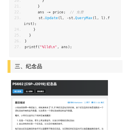
}
}
ans
-=
price
;
// 免费
st
.
Update
(
l
,
-
st
.
QueryMax
(
l
,
l
).
f
irst
);
}
}
}
printf
(
"%lld
\n
"
,
ans
);
三、纪念品