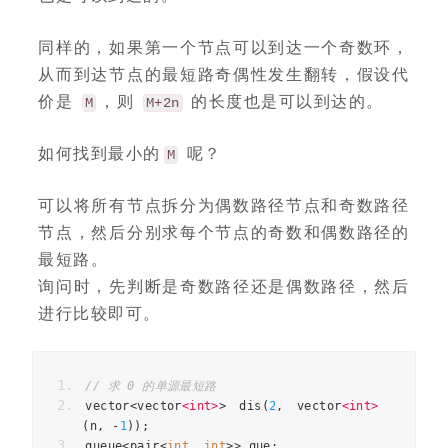
同样的，如果第一个节点可以到达一个奇数环，
从而到达节点的最短路奇偶性发生翻转，假设代
价是
，则
的长度也是可以到达的。
M
M+2n
如何找到最小的
呢？
M
可以将所有节点拆分为偶数路径节点和奇数路径
节点，然后分别求每个节点的奇数和偶数路径的
最短路。
询问时，先判断是奇数路径还是偶数路径，然后
进行比较即可。
// 求 0 的单源最短路
vector
<
vector
<
int
>
>
dis
(
2
,
vector
<
int
>
(
n
,
-
1
));
queue
<
pair
<
int
,
int
>>
que
;