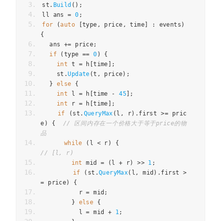
st
.
Build
();
ll
ans
=
0
;
for
(
auto
[
type
,
price
,
time
]
:
events
)
{
ans
+=
price
;
if
(
type
==
0
)
{
int
t
=
h
[
time
];
st
.
Update
(
t
,
price
);
}
else
{
int
l
=
h
[
time
-
45
];
int
r
=
h
[
time
];
if
(
st
.
QueryMax
(
l
,
r
).
first
>=
pric
e
)
{
// 区间内存在一个价格大于等于price的物
品
while
(
l
<
r
)
{
// [l, r)
int
mid
=
(
l
+
r
)
>>
1
;
if
(
st
.
QueryMax
(
l
,
mid
).
first
>
=
price
)
{
r
=
mid
;
}
else
{
l
=
mid
+
1
;