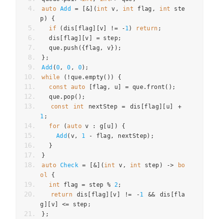
auto
Add
=
[
&
](
int
v
,
int
flag
,
int
ste
p
)
{
if
(
dis
[
flag
][
v
]
!=
-
1
)
return
;
dis
[
flag
][
v
]
=
step
;
que
.
push
({
flag
,
v
});
};
Add
(
0
,
0
,
0
);
while
(
!
que
.
empty
())
{
const
auto
[
flag
,
u
]
=
que
.
front
();
que
.
pop
();
const
int
nextStep
=
dis
[
flag
][
u
]
+
1
;
for
(
auto
v
:
g
[
u
])
{
Add
(
v
,
1
-
flag
,
nextStep
);
}
}
auto
Check
=
[
&
](
int
v
,
int
step
)
->
bo
ol
{
int
flag
=
step
%
2
;
return
dis
[
flag
][
v
]
!=
-
1
&&
dis
[
fla
g
][
v
]
<=
step
;
};