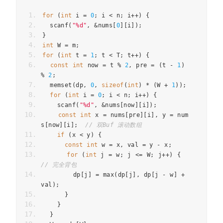
for
(
int
i
=
0
;
i
<
n
;
i
++
)
{
scanf
(
"%d"
,
&
nums
[
0
][
i
]);
}
int
W
=
m
;
for
(
int
t
=
1
;
t
<
T
;
t
++
)
{
const
int
now
=
t
%
2
,
pre
=
(
t
-
1
)
%
2
;
memset
(
dp
,
0
,
sizeof
(
int
)
*
(
W
+
1
));
for
(
int
i
=
0
;
i
<
n
;
i
++
)
{
scanf
(
"%d"
,
&
nums
[
now
][
i
]);
const
int
x
=
nums
[
pre
][
i
],
y
=
num
s
[
now
][
i
];
// 双Buf 滚动数组
if
(
x
<
y
)
{
const
int
w
=
x
,
val
=
y
-
x
;
for
(
int
j
=
w
;
j
<=
W
;
j
++
)
{
// 完全背包
dp
[
j
]
=
max
(
dp
[
j
],
dp
[
j
-
w
]
+
val
);
}
}
}