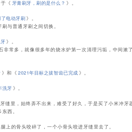
录于《
牙膏刷牙，刷的是什么？
》。
用了电动牙刷
》。
牙刷与普通牙刷之间切换。
洗牙
》。
结石非常多，就像很多年的烧水炉第一次清理污垢，中间漱
齿
》和《
2021年目标之拔智齿已完成
》。
1年洗牙
》。
卡到牙缝里，始终弄不出来，难受了好久，于是买了小米冲牙
多东西。
个鸡腿上的骨头咬碎了，一个小骨头咬进牙缝里去了。