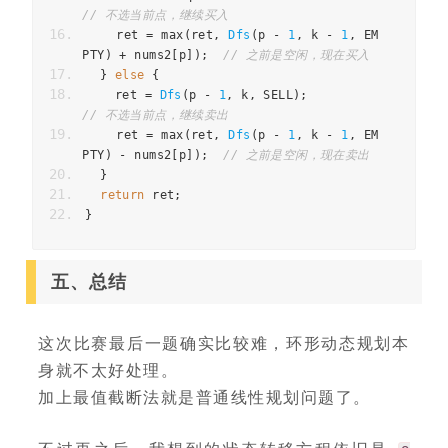
// 不选当前点，继续买入
ret
=
max
(
ret
,
Dfs
(
p
-
1
,
k
-
1
,
EM
PTY
)
+
nums2
[
p
]);
// 之前是空闲，现在买入
}
else
{
ret
=
Dfs
(
p
-
1
,
k
,
SELL
);
// 不选当前点，继续卖出
ret
=
max
(
ret
,
Dfs
(
p
-
1
,
k
-
1
,
EM
PTY
)
-
nums2
[
p
]);
// 之前是空闲，现在卖出
}
return
ret
;
}
五、总结
这次比赛最后一题确实比较难，环形动态规划本
身就不太好处理。
加上最值截断法就是普通线性规划问题了。