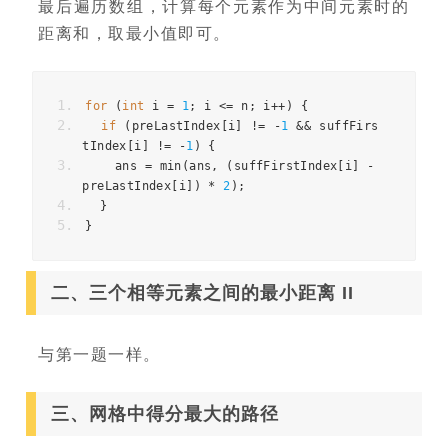
最后遍历数组，计算每个元素作为中间元素时的
距离和，取最小值即可。
for
(
int
i
=
1
;
i
<=
n
;
i
++
)
{
if
(
preLastIndex
[
i
]
!=
-
1
&&
suffFirs
tIndex
[
i
]
!=
-
1
)
{
ans
=
min
(
ans
,
(
suffFirstIndex
[
i
]
-
preLastIndex
[
i
])
*
2
);
}
}
二、三个相等元素之间的最小距离 II
与第一题一样。
三、网格中得分最大的路径