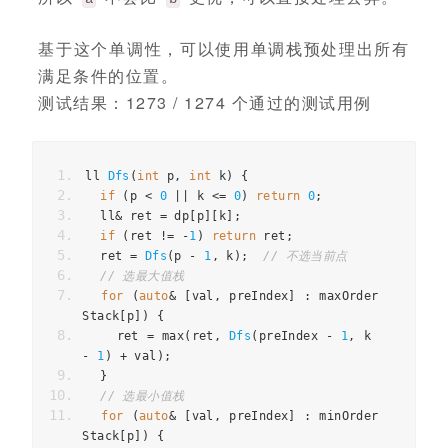
基于这个单调性，可以使用单调栈预处理出所有
满足条件的位置。
测试结果：1273 / 1274 个通过的测试用例
ll
Dfs
(
int
p
,
int
k
)
{
if
(
p
<
0
||
k
<=
0
)
return
0
;
ll
&
ret
=
dp
[
p
][
k
];
if
(
ret
!=
-
1
)
return
ret
;
ret
=
Dfs
(
p
-
1
,
k
);
// 不选当前点
// 选最大值栈
for
(
auto
&
[
val
,
preIndex
]
:
maxOrder
Stack
[
p
])
{
ret
=
max
(
ret
,
Dfs
(
preIndex
-
1
,
k
-
1
)
+
val
);
}
// 选最小值栈
for
(
auto
&
[
val
,
preIndex
]
:
minOrder
Stack
[
p
])
{