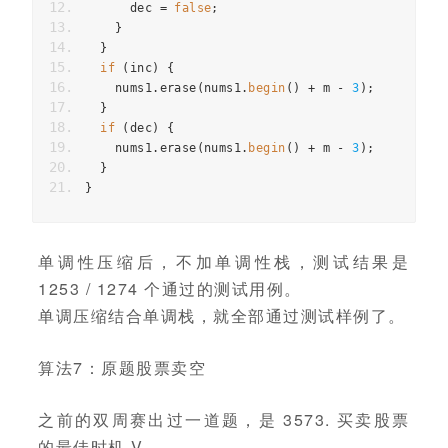
dec
=
false
;
}
}
if
(
inc
)
{
nums1
.
erase
(
nums1
.
begin
()
+
m
-
3
);
}
if
(
dec
)
{
nums1
.
erase
(
nums1
.
begin
()
+
m
-
3
);
}
}
单调性压缩后，不加单调性栈，测试结果是
1253 / 1274 个通过的测试用例。
单调压缩结合单调栈，就全部通过测试样例了。
算法7：原题股票卖空
之前的双周赛出过一道题，是 3573. 买卖股票
的最佳时机 V。