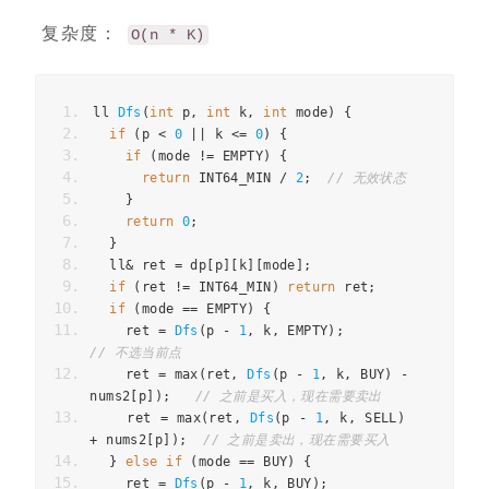
复杂度：
O(n * K)
ll
Dfs
(
int
p
,
int
k
,
int
mode
)
{
if
(
p
<
0
||
k
<=
0
)
{
if
(
mode
!=
EMPTY
)
{
return
INT64_MIN
/
2
;
// 无效状态
}
return
0
;
}
ll
&
ret
=
dp
[
p
][
k
][
mode
];
if
(
ret
!=
INT64_MIN
)
return
ret
;
if
(
mode
==
EMPTY
)
{
ret
=
Dfs
(
p
-
1
,
k
,
EMPTY
);
// 不选当前点
ret
=
max
(
ret
,
Dfs
(
p
-
1
,
k
,
BUY
)
-
nums2
[
p
]);
// 之前是买入，现在需要卖出
ret
=
max
(
ret
,
Dfs
(
p
-
1
,
k
,
SELL
)
+
nums2
[
p
]);
// 之前是卖出，现在需要买入
}
else
if
(
mode
==
BUY
)
{
ret
=
Dfs
(
p
-
1
,
k
,
BUY
);