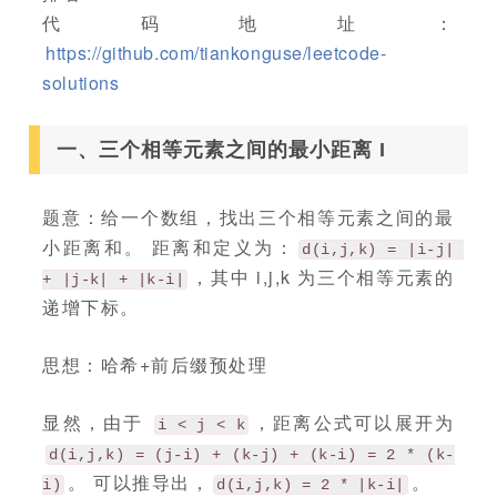
代码地址：
https://github.com/tiankonguse/leetcode-
solutions
一、三个相等元素之间的最小距离 I
题意：给一个数组，找出三个相等元素之间的最
小距离和。 距离和定义为：
d(i,j,k) = |i-j| 
，其中 i,j,k 为三个相等元素的
+ |j-k| + |k-i|
递增下标。
思想：哈希+前后缀预处理
显然，由于
，距离公式可以展开为
i < j < k
d(i,j,k) = (j-i) + (k-j) + (k-i) = 2 * (k-
。 可以推导出，
。
i)
d(i,j,k) = 2 * |k-i|