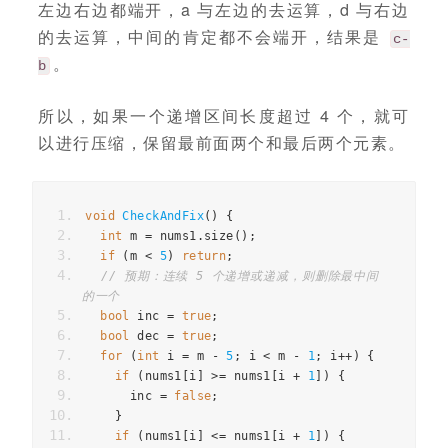
左边右边都端开，a 与左边的去运算，d 与右边
的去运算，中间的肯定都不会端开，结果是
c-
。
b
所以，如果一个递增区间长度超过 4 个，就可
以进行压缩，保留最前面两个和最后两个元素。
void
CheckAndFix
()
{
int
m
=
nums1
.
size
();
if
(
m
<
5
)
return
;
// 预期：连续 5 个递增或递减，则删除最中间
的一个
bool
inc
=
true
;
bool
dec
=
true
;
for
(
int
i
=
m
-
5
;
i
<
m
-
1
;
i
++
)
{
if
(
nums1
[
i
]
>=
nums1
[
i
+
1
])
{
inc
=
false
;
}
if
(
nums1
[
i
]
<=
nums1
[
i
+
1
])
{