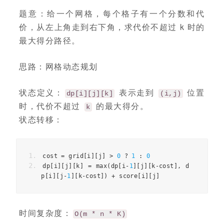
题意：给一个网格，每个格子有一个分数和代
价，从左上角走到右下角，求代价不超过 k 时的
最大得分路径。
思路：网格动态规划
状态定义：
表示走到
位置
dp[i][j][k]
(i,j)
时，代价不超过
的最大得分。
k
状态转移：
cost
=
grid
[
i
][
j
]
>
0
?
1
:
0
dp
[
i
][
j
][
k
]
=
max
(
dp
[
i
-
1
][
j
][
k
-
cost
],
d
p
[
i
][
j
-
1
][
k
-
cost
])
+
score
[
i
][
j
]
时间复杂度：
O(m * n * K)