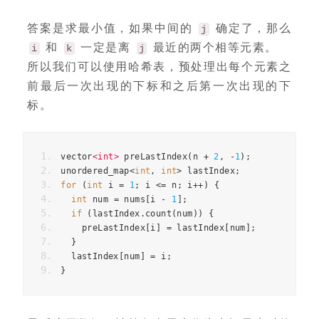
答案是求最小值，如果中间的
确定了，那么
j
和
一定是离
最近的两个相等元素。
i
k
j
所以我们可以使用哈希表，预处理出每个元素之
前最后一次出现的下标和之后第一次出现的下
标。
vector
<
int
>
preLastIndex
(
n
+
2
,
-
1
);
unordered_map
<
int
,
int
>
lastIndex
;
for
(
int
i
=
1
;
i
<=
n
;
i
++
)
{
int
num
=
nums
[
i
-
1
];
if
(
lastIndex
.
count
(
num
))
{
preLastIndex
[
i
]
=
lastIndex
[
num
];
}
lastIndex
[
num
]
=
i
;
}