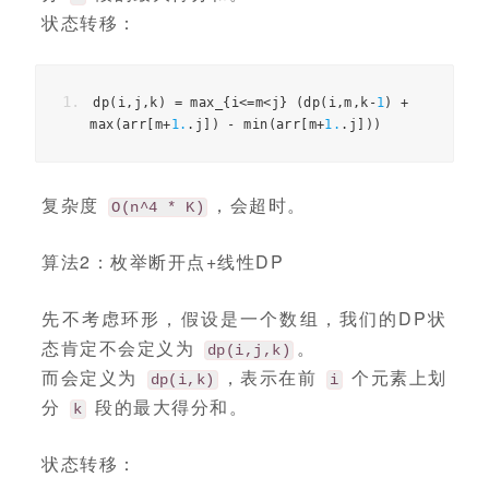
状态转移：
dp
(
i
,
j
,
k
)
=
 max_
{
i
<=
m
<
j
}
(
dp
(
i
,
m
,
k
-
1
)
+
max
(
arr
[
m
+
1.
.
j
])
-
 min
(
arr
[
m
+
1.
.
j
]))
复杂度
，会超时。
O(n^4 * K)
算法2：枚举断开点+线性DP
先不考虑环形，假设是一个数组，我们的DP状
态肯定不会定义为
。
dp(i,j,k)
而会定义为
，表示在前
个元素上划
dp(i,k)
i
分
段的最大得分和。
k
状态转移：