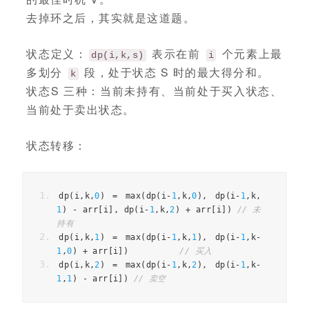
去掉环之后，其实就是这道题。
状态定义：
表示在前
个元素上最
dp(i,k,s)
i
多划分
段，处于状态 S 时的最大得分和。
k
状态S 三种：当前未持有、当前处于买入状态、
当前处于卖出状态。
状态转移：
dp
(
i
,
k
,
0
)
=
 max
(
dp
(
i
-
1
,
k
,
0
),
 dp
(
i
-
1
,
k
,
1
)
-
 arr
[
i
],
 dp
(
i
-
1
,
k
,
2
)
+
 arr
[
i
])
// 未
持有
dp
(
i
,
k
,
1
)
=
 max
(
dp
(
i
-
1
,
k
,
1
),
 dp
(
i
-
1
,
k
-
1
,
0
)
+
 arr
[
i
])
// 买入
dp
(
i
,
k
,
2
)
=
 max
(
dp
(
i
-
1
,
k
,
2
),
 dp
(
i
-
1
,
k
-
1
,
1
)
-
 arr
[
i
])
// 卖空