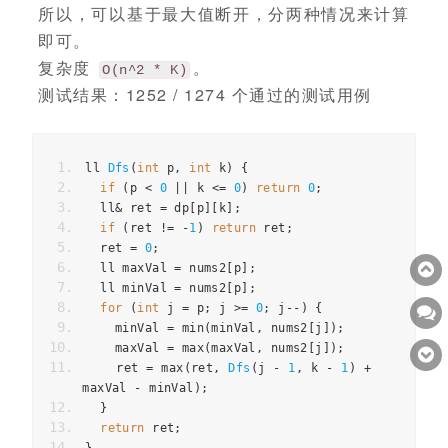
所以，可以基于最大值断开，分两种情况来计算
即可。
复杂度
。
O(n^2 * K)
测试结果：1252 / 1274 个通过的测试用例
ll
Dfs
(
int
p
,
int
k
)
{
if
(
p
<
0
||
k
<=
0
)
return
0
;
ll
&
ret
=
dp
[
p
][
k
];
if
(
ret
!=
-
1
)
return
ret
;
ret
=
0
;
ll
maxVal
=
nums2
[
p
];
ll
minVal
=
nums2
[
p
];
for
(
int
j
=
p
;
j
>=
0
;
j
--
)
{
minVal
=
min
(
minVal
,
nums2
[
j
]);
maxVal
=
max
(
maxVal
,
nums2
[
j
]);
ret
=
max
(
ret
,
Dfs
(
j
-
1
,
k
-
1
)
+
maxVal
-
minVal
);
}
return
ret
;