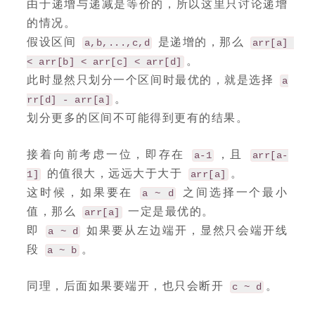
由于递增与递减是等价的，所以这里只讨论递增
的情况。
假设区间
是递增的，那么
a,b,...,c,d
arr[a] 
。
< arr[b] < arr[c] < arr[d]
此时显然只划分一个区间时最优的，就是选择
a
。
rr[d] - arr[a]
划分更多的区间不可能得到更有的结果。
接着向前考虑一位，即存在
，且
a-1
arr[a-
的值很大，远远大于大于
。
1]
arr[a]
这时候，如果要在
之间选择一个最小
a ~ d
值，那么
一定是最优的。
arr[a]
即
如果要从左边端开，显然只会端开线
a ~ d
段
。
a ~ b
同理，后面如果要端开，也只会断开
。
c ~ d