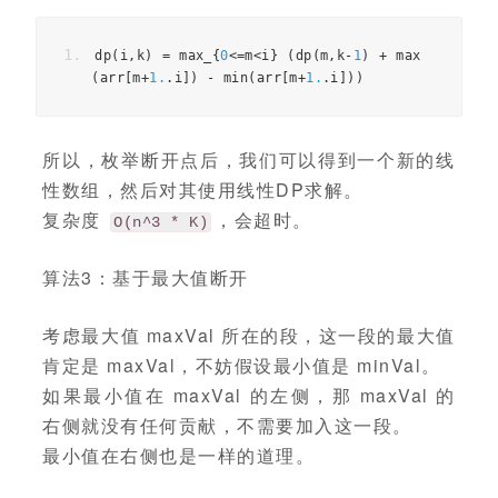
dp
(
i
,
k
)
=
 max_
{
0
<=
m
<
i
}
(
dp
(
m
,
k
-
1
)
+
 max
(
arr
[
m
+
1.
.
i
])
-
 min
(
arr
[
m
+
1.
.
i
]))
所以，枚举断开点后，我们可以得到一个新的线
性数组，然后对其使用线性DP求解。
复杂度
，会超时。
O(n^3 * K)
算法3：基于最大值断开
考虑最大值 maxVal 所在的段，这一段的最大值
肯定是 maxVal，不妨假设最小值是 minVal。
如果最小值在 maxVal 的左侧，那 maxVal 的
右侧就没有任何贡献，不需要加入这一段。
最小值在右侧也是一样的道理。