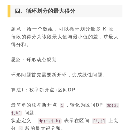
四、循环划分的最大得分
题意：给一个数组，可以循环划分最多 K 段，
每段的得分为该段最大值与最小值的差，求最大
得分和。
思路：环形动态规划
环形问题首先需要断开环，变成线性问题。
算法1：枚举断开点+区间DP
最简单的枚举断开点
，转化为区间DP
i
dp(i,
问题。
j,k)
状态定义：
表示在区间
上划
dp(i,j,k)
[i,j]
分
段的最大得分和。
k