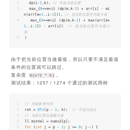
dp
(
i
-
1
,
k
),
// 不选当前位置
max_
{
0
<=
m
<
i
}
(
dp
(
m
,
k
-
1
)
+
arr
[
i
]
-
mi
n
(
arr
[
m
+
1.
.
i
-
1
])),
// 选当前位置作为最大值
max_
{
0
<=
m
<
i
}
(
dp
(
m
,
k
-
1
)
+
max
(
arr
[
m
+
1.
.
i
-
1
])
-
arr
[
i
])
// 选当前位置作为最小
值
)
由于把当前位置当做最值，所以只要不满足最值
条件的位置就可以跳过。
复杂度
。
O(n^2 * K)
测试结果：1257 / 1274 个通过的测试用例
// 关键参考代码
ret
=
Dfs
(
p
-
1
,
k
);
// 不选当前点
// 当前位置当做最大值
ll
minVal
=
nums2
[
p
];
for
(
int
j
=
p
-
1
;
j
>=
0
;
j
--
)
{