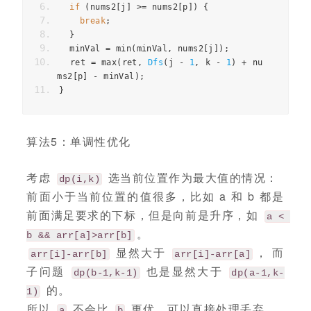
if
(
nums2
[
j
]
>=
nums2
[
p
])
{
break
;
}
minVal
=
min
(
minVal
,
nums2
[
j
]);
ret
=
max
(
ret
,
Dfs
(
j
-
1
,
k
-
1
)
+
nu
ms2
[
p
]
-
minVal
);
}
算法5：单调性优化
考虑
选当前位置作为最大值的情况：
dp(i,k)
前面小于当前位置的值很多，比如 a 和 b 都是
前面满足要求的下标，但是向前是升序，如
a < 
。
b && arr[a]>arr[b]
显然大于
， 而
arr[i]-arr[b]
arr[i]-arr[a]
子问题
也是显然大于
dp(b-1,k-1)
dp(a-1,k-
的。
1)
所以
不会比
更优，可以直接处理丢弃。
a
b