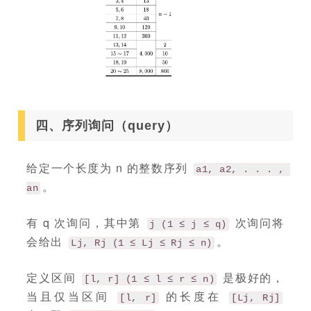
四、序列询问（query）
给定一个长度为 n 的整数序列
a1, a2, . . . , 
。
an
有 q 次询问，其中第
次询问将
j (1 ≤ j ≤ q)
会给出
。
Lj, Rj (1 ≤ Lj ≤ Rj ≤ n)
定义区间
是极好的，
[l, r] (1 ≤ l ≤ r ≤ n)
当且仅当区间
的长度在
[l, r]
[Lj, Rj]