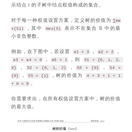
示结点 i 的子树中结点权值构成的集合。
对于每一种权值设置方案，定义树的价值为
∑me
，其中
表示不在集合 S 中的最
x(Si)
mex(S)
小非负整数。
例如，在下图中，若设置
，
，
a1 = 3
a2 = 2
，
，则
a3 = a4 = 0
a5 = 1
S1 = {0, 1, 2, 
，
，
，
3}
S2 = {0, 1, 2}
S3 = {0}
S4 = 
，
，树的价值为
{0}
S5 = {1}
4 + 3 + 1 + 1 
。
+ 0 = 9
你需要求出，在所有权值设置方案中，树的价值
的最大值。