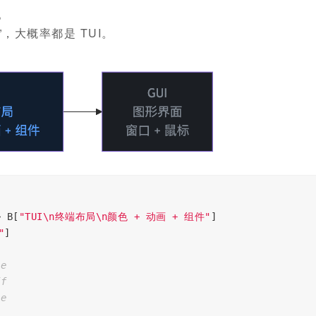
I。
，大概率都是 TUI。
>
 B
[
"TUI\n终端布局\n颜色 + 动画 + 组件"
]
"
]
9e
ff
9e