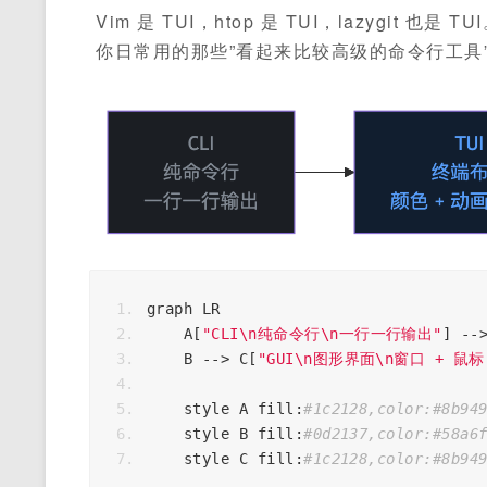
Vim 是 TUI，htop 是 TUI，lazygit 也是 TU
你日常用的那些”看起来比较高级的命令行工具”
graph LR
    A
[
"CLI\n纯命令行\n一行一行输出"
]
--
    B 
-->
 C
[
"GUI\n图形界面\n窗口 + 鼠标
    style A fill
:
#1c2128,color:#8b94
    style B fill
:
#0d2137,color:#58a6
    style C fill
:
#1c2128,color:#8b94