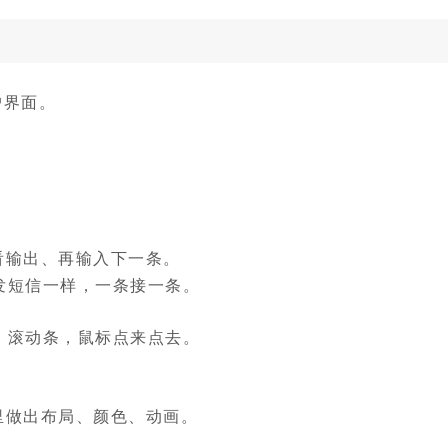
户界面。
看输出、再输入下一条。
发短信一样，一条接一条。
、滚动条，鼠标点来点去。
里做出布局、颜色、动画。