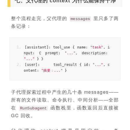
七、父代理的 context 为什么能保持干净
整个流程走完，父代理的
里只多了两
messages
条记录：
[
assistant
]:
 tool_use 
{
 name
:
"task"
,
 i
nput
:
{
 prompt
:
"..."
,
 description
:
"..."
}
}
[
user
]:
      tool_result 
{
 id
:
"..."
,
 c
ontent
:
"摘要：..."
}
子代理探索过程中产生的几十条 messages——
所有的文件读取、命令执行、中间分析——全部
在
函数栈里，函数返回后直接被
RunSubagent
GC 回收。