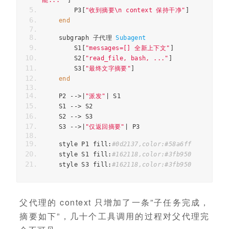
        P3
[
"收到摘要\n context 保持干净"
]
end
    subgraph 
子代理
Subagent
        S1
[
"messages=[] 全新上下文"
]
        S2
[
"read_file, bash, ..."
]
        S3
[
"最终文字摘要"
]
end
    P2 
-->|
"派发"
|
 S1
    S1 
-->
 S2
    S2 
-->
 S3
    S3 
-->|
"仅返回摘要"
|
 P3
    style P1 fill
:
#0d2137,color:#58a6ff
    style S1 fill
:
#162118,color:#3fb950
    style S3 fill
:
#162118,color:#3fb950
父代理的 context 只增加了一条”子任务完成，
摘要如下”，几十个工具调用的过程对父代理完