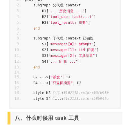
    subgraph 
父代理
 context
        H1
[
"... 历史消息 ..."
]
        H2
[
"tool_use: task(...)"
]
        H3
[
"tool_result: 摘要"
]
end
    subgraph 
子代理
 context 
已销毁
        S1
[
"messages[0]: prompt"
]
        S2
[
"messages[1]: LLM 回复"
]
        S3
[
"messages[2]: 工具结果"
]
        S4
[
"... N 轮 ..."
]
end
    H2 
-.->|
"派发"
|
 S1
    S4 
-.->|
"只返回摘要"
|
 H3
    style H3 fill
:
#162118,color:#3fb950
    style S4 fill
:
#1c2128,color:#8b949e
八、什么时候用 task 工具