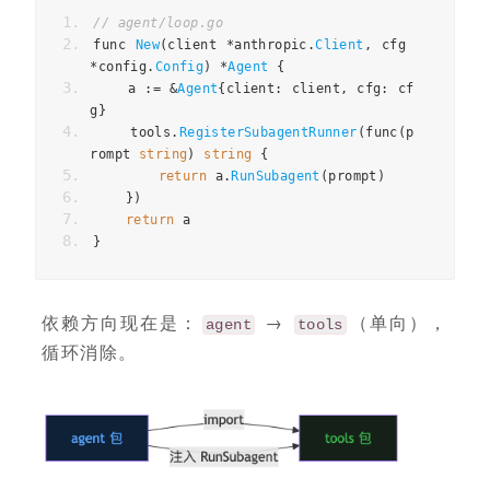
// agent/loop.go
func
New
(
client
*
anthropic
.
Client
,
cfg
*
config
.
Config
)
*
Agent
{
a
:=
&
Agent
{
client
:
client
,
cfg
:
cf
g
}
tools
.
RegisterSubagentRunner
(
func
(
p
rompt
string
)
string
{
return
a
.
RunSubagent
(
prompt
)
})
return
a
}
依赖方向现在是：
→
（单向），
agent
tools
循环消除。