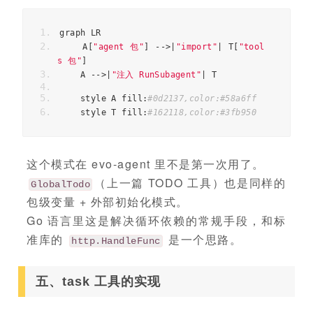
graph LR
    A
[
"agent 包"
]
-->|
"import"
|
 T
[
"tool
s 包"
]
    A 
-->|
"注入 RunSubagent"
|
 T
    style A fill
:
#0d2137,color:#58a6ff
    style T fill
:
#162118,color:#3fb950
这个模式在 evo-agent 里不是第一次用了。
（上一篇 TODO 工具）也是同样的
GlobalTodo
包级变量 + 外部初始化模式。
Go 语言里这是解决循环依赖的常规手段，和标
准库的
是一个思路。
http.HandleFunc
五、task 工具的实现