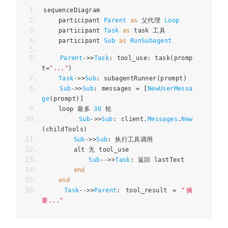
sequenceDiagram
    participant 
Parent
as
父代理
Loop
    participant 
Task
as
 task 
工具
    participant 
Sub
as
RunSubagent
Parent
->>
Task
:
 tool_use
:
 task
(
promp
t
=
"..."
)
Task
->>
Sub
:
 subagentRunner
(
prompt
)
Sub
->>
Sub
:
 messages 
=
[
NewUserMessa
ge
(
prompt
)]
    loop 
最多
30
轮
Sub
->>
Sub
:
 client
.
Messages
.
New
(
childTools
)
Sub
->>
Sub
:
执行工具调用
        alt 
无
 tool_use
Sub
-->>
Task
:
返回
 lastText
end
end
Task
-->>
Parent
:
 tool_result 
=
"摘
要..."