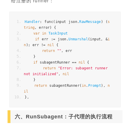
给注册的 runner：
Handler
:
func
(
input
json
.
RawMessage
)
(
s
tring
,
error
)
{
var
in
TaskInput
if
err
:=
json
.
Unmarshal
(
input
,
&
i
n
);
err
!=
nil
{
return
""
,
err
}
if
subagentRunner
==
nil
{
return
"Error: subagent runner 
not initialized"
,
nil
}
return
subagentRunner
(
in
.
Prompt
),
n
il
},
六、RunSubagent：子代理的执行流程