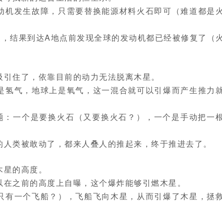
动机发生故障，只需要替换能源材料火石即可（难道都是
点，结果到达A地点前发现全球的发动机都已经被修复了（
吸引住了，依靠目前的动力无法脱离木星。
是氢气，地球上是氧气，这一混合就可以引爆而产生推力
题：一个是要换火石（又要换火石？），一个是手动把一
的人类被敢动了，都来人叠人的推起来，终于推进去了。
木星的高度。
以在之前的高度上自曝，这个爆炸能够引燃木星。
只有一个飞船？），飞船飞向木星，从而引爆了木星，拯