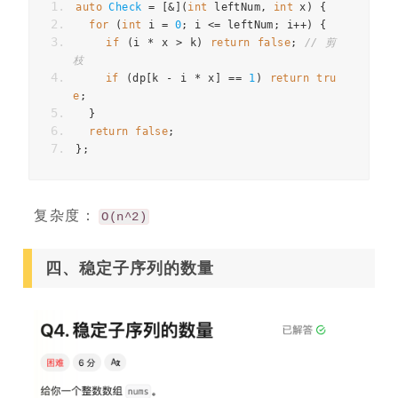
auto
Check
=
[
&
](
int
leftNum
,
int
x
)
{
for
(
int
i
=
0
;
i
<=
leftNum
;
i
++
)
{
if
(
i
*
x
>
k
)
return
false
;
// 剪
枝
if
(
dp
[
k
-
i
*
x
]
==
1
)
return
tru
e
;
}
return
false
;
};
复杂度：
O(n^2)
四、稳定子序列的数量