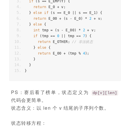
if
(
s
==
E_EMPTY
)
{
return
E_0
+
v
;
}
else
if
(
s
==
E_0
||
s
==
E_1
)
{
return
E_00
+
(
s
-
E_0
)
*
2
+
v
;
}
else
{
int
tmp
=
(
s
-
E_00
)
*
2
+
v
;
if
(
tmp
==
0
||
tmp
==
7
)
{
return
E_OTHER
;
// 非法状态
}
else
{
return
E_00
+
(
tmp
%
4
);
}
}
}
PS：赛后看了榜单，状态定义为
dp[v][len]
代码会更简单。
状态含义：以 len 个 v 结尾的子序列个数。
状态转移方程：