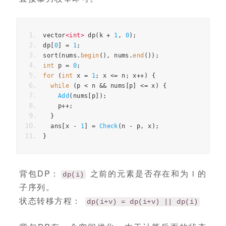
vector
<
int
>
dp
(
k
+
1
,
0
);
dp
[
0
]
=
1
;
sort
(
nums
.
begin
(),
nums
.
end
());
int
p
=
0
;
for
(
int
x
=
1
;
x
<=
n
;
x
++
)
{
while
(
p
<
n
&&
nums
[
p
]
<=
x
)
{
Add
(
nums
[
p
]);
p
++
;
}
ans
[
x
-
1
]
=
Check
(
n
-
p
,
x
);
}
背包DP：
之前的元素是否存在和为 i 的
dp(i)
子序列。
状态转移方程：
dp(i+v) = dp(i+v) || dp(i)