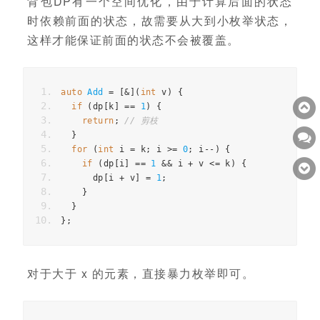
背包DP有一个空间优化，由于计算后面的状态
时依赖前面的状态，故需要从大到小枚举状态，
这样才能保证前面的状态不会被覆盖。
auto
Add
=
[
&
](
int
v
)
{
if
(
dp
[
k
]
==
1
)
{
return
;
// 剪枝
}
for
(
int
i
=
k
;
i
>=
0
;
i
--
)
{
if
(
dp
[
i
]
==
1
&&
i
+
v
<=
k
)
{
dp
[
i
+
v
]
=
1
;
}
}
};
对于大于 x 的元素，直接暴力枚举即可。