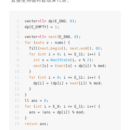
vector
<
ll
>
dp
(
E_END
,
0
);
dp
[
E_EMPTY
]
=
1
;
vector
<
ll
>
next
(
E_END
,
0
);
for
(
auto
v
:
nums
)
{
fill
(
next
.
begin
(),
next
.
end
(),
0
);
for
(
int
i
=
0
;
i
<=
E_11
;
i
++
)
{
int
s
=
NextState
(
i
,
v
%
2
);
next
[
s
]
=
(
next
[
s
]
+
dp
[
i
])
%
mod
;
}
for
(
int
i
=
0
;
i
<=
E_11
;
i
++
)
{
dp
[
i
]
=
(
dp
[
i
]
+
next
[
i
])
%
mod
;
}
}
ll
ans
=
0
;
for
(
int
i
=
E_0
;
i
<=
E_11
;
i
++
)
{
ans
=
(
ans
+
dp
[
i
])
%
mod
;
}
return
ans
;