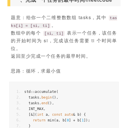
一、完成一个任务的最早时间©leetcode
题意：给你一个二维整数数组 tasks，其中
tas
。
ks[i] = [si, ti]
数组中的每个
表示一个任务，该任务
[si, ti]
的开始时间为 si，完成该任务需要 ti 个时间单
位。
返回至少完成一个任务的最早时间。
思路：循环，求最小值
std
::
accumulate
(
tasks
.
begin
(),
tasks
.
end
(),
INT_MAX
,
[
&
](
int
a
,
const
auto
&
b
)
{
return
min
(
a
,
b
[
0
]
+
b
[
1
]);
}