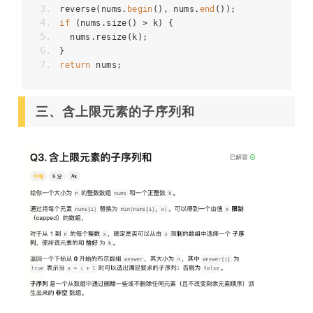
reverse
(
nums
.
begin
(),
nums
.
end
());
if
(
nums
.
size
()
>
k
)
{
nums
.
resize
(
k
);
}
return
nums
;
三、含上限元素的子序列和