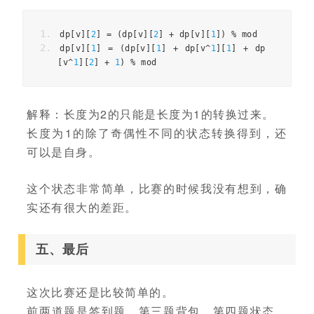
dp
[
v
][
2
]
=
(
dp
[
v
][
2
]
+
dp
[
v
][
1
])
%
mod
dp
[
v
][
1
]
=
(
dp
[
v
][
1
]
+
dp
[
v
^
1
][
1
]
+
dp
[
v
^
1
][
2
]
+
1
)
%
mod
解释：长度为2的只能是长度为1的转换过来。
长度为1的除了奇偶性不同的状态转换得到，还
可以是自身。
这个状态非常简单，比赛的时候我没有想到，确
实还有很大的差距。
五、最后
这次比赛还是比较简单的。
前两道题是签到题，第三题背包，第四题状态，