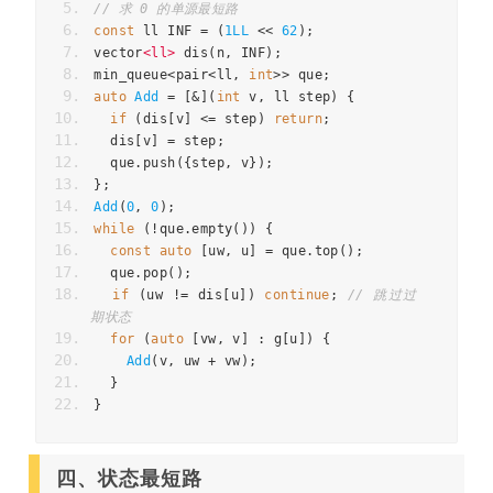
// 求 0 的单源最短路
const
ll
INF
=
(
1LL
<<
62
);
vector
<
ll
>
dis
(
n
,
INF
);
min_queue
<
pair
<
ll
,
int
>>
que
;
auto
Add
=
[
&
](
int
v
,
ll
step
)
{
if
(
dis
[
v
]
<=
step
)
return
;
dis
[
v
]
=
step
;
que
.
push
({
step
,
v
});
};
Add
(
0
,
0
);
while
(
!
que
.
empty
())
{
const
auto
[
uw
,
u
]
=
que
.
top
();
que
.
pop
();
if
(
uw
!=
dis
[
u
])
continue
;
// 跳过过
期状态
for
(
auto
[
vw
,
v
]
:
g
[
u
])
{
Add
(
v
,
uw
+
vw
);
}
}
四、状态最短路