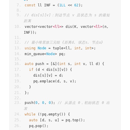
const
ll
INF
=
(
1LL
<<
62
);
// dis[s][v]：到达节点 v 且状态为 s 的最短
距离
vector
<
vector
<
ll
>
>
dis
(
K
,
vector
<
ll
>
(
n
,
INF
));
// 最小堆里放三元组 {距离d, 状态s, 节点u}
using
Node
=
tuple
<
ll
,
int
,
int
>
;
min_queue
<
Node
>
pq
;
auto
push
=
[
&
](
int
s
,
int
v
,
ll
d
)
{
if
(
d
<
dis
[
s
][
v
])
{
dis
[
s
][
v
]
=
d
;
pq
.
emplace
(
d
,
s
,
v
);
}
};
push
(
0
,
0
,
0
);
// 从源点 0，初始状态 0 出
发
while
(
!
pq
.
empty
())
{
auto
[
d
,
s
,
u
]
=
pq
.
top
();
pq
.
pop
();