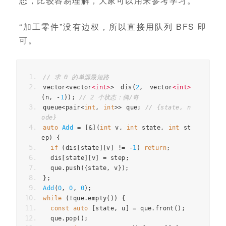
态，比较容易理解，大家可以用来参考学习。
“加工零件”没有边权，所以直接用队列 BFS 即
可。
// 求 0 的单源最短路
vector
<
vector
<
int
>
>
dis
(
2
,
vector
<
int
>
(
n
,
-
1
));
// 2 个状态：偶/奇
queue
<
pair
<
int
,
int
>>
que
;
// {state, n
ode}
auto
Add
=
[
&
](
int
v
,
int
state
,
int
st
ep
)
{
if
(
dis
[
state
][
v
]
!=
-
1
)
return
;
dis
[
state
][
v
]
=
step
;
que
.
push
({
state
,
v
});
};
Add
(
0
,
0
,
0
);
while
(
!
que
.
empty
())
{
const
auto
[
state
,
u
]
=
que
.
front
();
que
.
pop
();