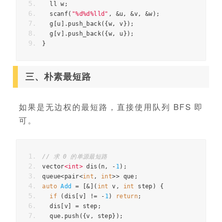
ll
w
;
scanf
(
"%d%d%lld"
,
&
u
,
&
v
,
&
w
);
g
[
u
].
push_back
({
w
,
v
});
g
[
v
].
push_back
({
w
,
u
});
}
三、朴素最短路
如果是无边权的最短路，直接使用队列 BFS 即
可。
// 求 0 的单源最短路
vector
<
int
>
dis
(
n
,
-
1
);
queue
<
pair
<
int
,
int
>>
que
;
auto
Add
=
[
&
](
int
v
,
int
step
)
{
if
(
dis
[
v
]
!=
-
1
)
return
;
dis
[
v
]
=
step
;
que
.
push
({
v
,
step
});