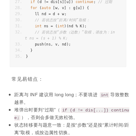
if
(
d
!=
dis
[
s
][
u
])
continue
;
// 过期
for
(
auto
[
w
,
v
]
:
g
[
u
])
{
ll
nd
=
d
+
w
;
// 若状态按“距离/时间”取模：
int
ns
=
(
int
)(
nd
%
K
);
// 若状态按“步数（边数）”取模，请改为：in
t ns = (s + 1) % K;
push
(
ns
,
v
,
nd
);
}
}
常见易错点：
距离与 INF 建议用 long long；不要填进
导致整数
int
越界。
堆弹出时要判“过期”（
if (d != dis[...]) continu
），否则会多做无效松弛。
e;
状态转移要与题意一致：是按“步数”还是按“累计时间/距
离”取模，或按边属性切换。