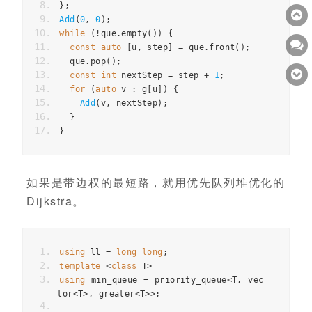
};
Add
(
0
,
0
);
while
(
!
que
.
empty
())
{
const
auto
[
u
,
step
]
=
que
.
front
();
que
.
pop
();
const
int
nextStep
=
step
+
1
;
for
(
auto
v
:
g
[
u
])
{
Add
(
v
,
nextStep
);
}
}
如果是带边权的最短路，就用优先队列堆优化的
Dijkstra。
using
ll
=
long
long
;
template
<
class
T
>
using
min_queue
=
priority_queue
<
T
,
vec
tor
<
T
>
,
greater
<
T
>>
;