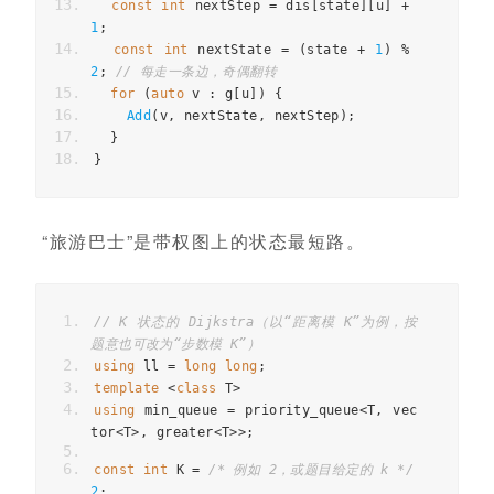
const
int
nextStep
=
dis
[
state
][
u
]
+
1
;
const
int
nextState
=
(
state
+
1
)
%
2
;
// 每走一条边，奇偶翻转
for
(
auto
v
:
g
[
u
])
{
Add
(
v
,
nextState
,
nextStep
);
}
}
“旅游巴士”是带权图上的状态最短路。
// K 状态的 Dijkstra（以“距离模 K”为例，按
题意也可改为“步数模 K”）
using
ll
=
long
long
;
template
<
class
T
>
using
min_queue
=
priority_queue
<
T
,
vec
tor
<
T
>
,
greater
<
T
>>
;
const
int
K
=
/* 例如 2，或题目给定的 k */
2
;