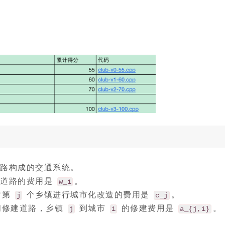
路构成的交通系统。
道路的费用是
。
w_i
对第
个乡镇进行城市化改造的费用是
。
j
c_j
间修建道路，乡镇
到城市
的修建费用是
。
j
i
a_{j,i}