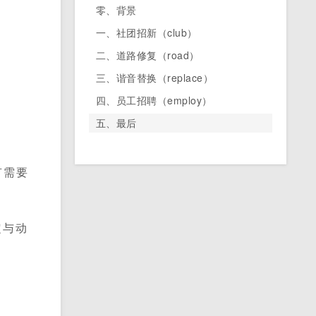
零、背景
一、社团招新（club）
二、道路修复（road）
三、谐音替换（replace）
四、员工招聘（employ）
五、最后
有需要
定与动