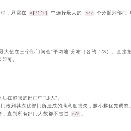
时，只需在
中选择最大的
个分配到部门 
a[*][1]
n/2
大值在三个部门间会“平均地”分布（各约 1/3）。直接
常即可。
后在超限的部门中“挪人”。
部门改到其次优部门所造成的满意度损失，越小越优先调整
去，直到所有部门人数都不超过
。
n/2