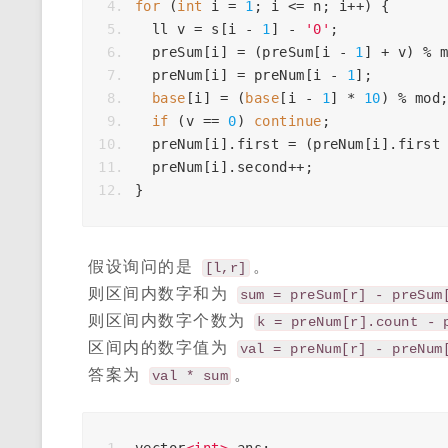
for
(
int
i
=
1
;
i
<=
n
;
i
++
)
{
ll
v
=
s
[
i
-
1
]
-
'0'
;
preSum
[
i
]
=
(
preSum
[
i
-
1
]
+
v
)
%
preNum
[
i
]
=
preNum
[
i
-
1
];
base
[
i
]
=
(
base
[
i
-
1
]
*
10
)
%
mod
if
(
v
==
0
)
continue
;
preNum
[
i
].
first
=
(
preNum
[
i
].
first
preNum
[
i
].
second
++
;
}
假设询问的是
。
[l,r]
则区间内数字和为
sum = preSum[r] - preSum
则区间内数字个数为
k = preNum[r].count - 
区间内的数字值为
val = preNum[r] - preNum
答案为
。
val * sum