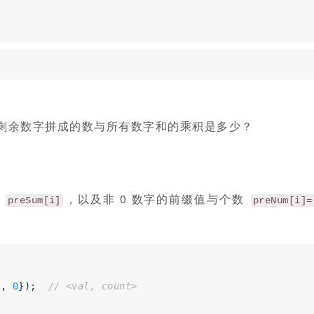
，剩余数字拼成的数与所有数字和的乘积是多少？
和
，以及非 0 数字的前缀值与个数
preSum[i]
preNum[i]=
0
,
0
});
// <val, count>