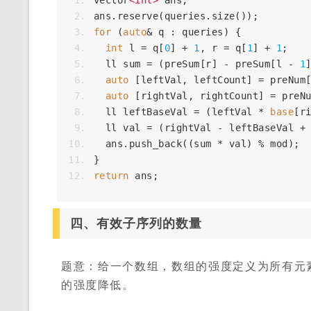
vector
<
int
>
ans
;
ans
.
reserve
(
queries
.
size
());
for
(
auto
&
q
:
queries
)
{
int
l
=
q
[
0
]
+
1
,
r
=
q
[
1
]
+
1
;
ll
sum
=
(
preSum
[
r
]
-
preSum
[
l
-
1
auto
[
leftVal
,
leftCount
]
=
preNum
auto
[
rightVal
,
rightCount
]
=
preN
ll
leftBaseVal
=
(
leftVal
*
base
[
r
ll
val
=
(
rightVal
-
leftBaseVal
+
ans
.
push_back
((
sum
*
val
)
%
mod
);
}
return
ans
;
四、有效子序列的数量
题意：给一个数组，数组的强度定义为所有元
的强度降低。