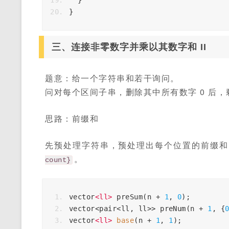
}
}
三、连接非零数字并乘以其数字和 II
题意：给一个字符串和若干询问。
问对每个区间子串，删除其中所有数字 0 后
思路：前缀和
先预处理字符串，预处理出每个位置的前缀
。
count}
vector
<
ll
>
preSum
(
n
+
1
,
0
);
vector
<
pair
<
ll
,
ll
>>
preNum
(
n
+
1
,
{
vector
<
ll
>
base
(
n
+
1
,
1
);