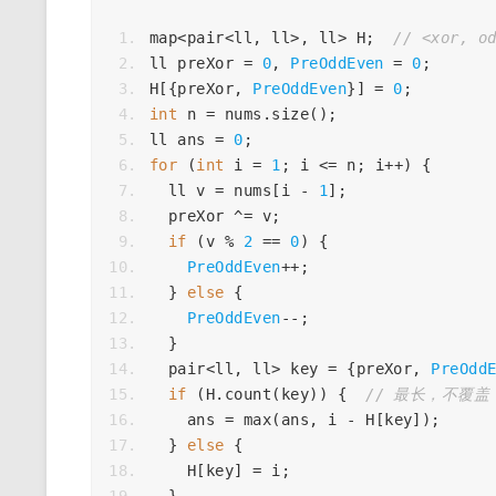
map
<
pair
<
ll
,
ll
>
,
ll
>
H
;
// <xor, o
ll
preXor
=
0
,
PreOddEven
=
0
;
H
[{
preXor
,
PreOddEven
}]
=
0
;
int
n
=
nums
.
size
();
ll
ans
=
0
;
for
(
int
i
=
1
;
i
<=
n
;
i
++
)
{
ll
v
=
nums
[
i
-
1
];
preXor
^=
v
;
if
(
v
%
2
==
0
)
{
PreOddEven
++
;
}
else
{
PreOddEven
--
;
}
pair
<
ll
,
ll
>
key
=
{
preXor
,
PreOdd
if
(
H
.
count
(
key
))
{
// 最长，不覆盖
ans
=
max
(
ans
,
i
-
H
[
key
]);
}
else
{
H
[
key
]
=
i
;