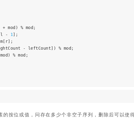
]
+
mod
)
%
mod
;
[
l
-
1
];
um
[
r
];
ightCount
-
leftCount
])
%
mod
;
mod
)
%
mod
;
素的按位或值，问存在多少个非空子序列，删除后可以使