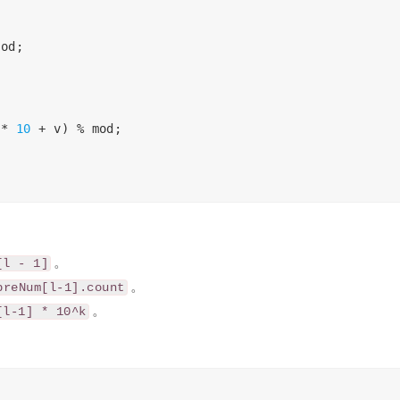
mod
;
;
*
10
+
v
)
%
mod
;
。
[l - 1]
。
preNum[l-1].count
。
[l-1] * 10^k