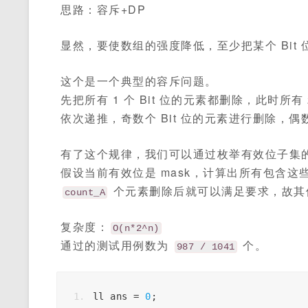
思路：容斥+DP
显然，要使数组的强度降低，至少把某个 Bit 
这个是一个典型的容斥问题。
先把所有 1 个 Bit 位的元素都删除，此时所有
依次递推，奇数个 Bit 位的元素进行删除，偶数
有了这个规律，我们可以通过枚举有效位子集
假设当前有效位是 mask，计算出所有包含这些 
个元素删除后就可以满足要求，故其
count_A
复杂度：
O(n*2^n)
通过的测试用例数为
个。
987 / 1041
ll
ans
=
0
;