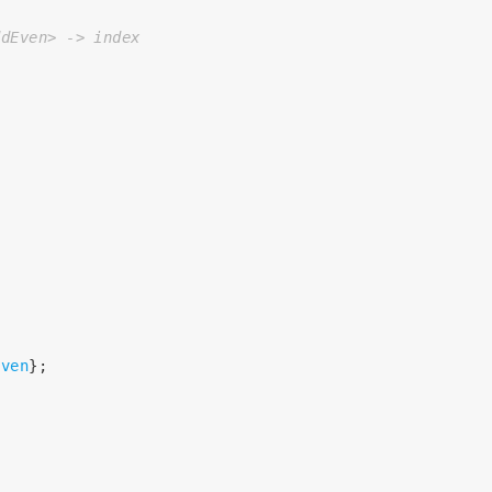
ddEven> -> index
Even
};