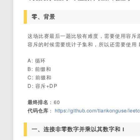
零、背景
这场比赛最后一题比较有难度，需要使用容斥
容斥的时候需要统计子集和，所以还需要使用 
A: 循环
B: 前缀和
C: 前缀和
D: 容斥+DP
最终排名
：60
代码仓库
：
https://github.com/tiankonguse/leet
一、连接非零数字并乘以其数字和 I