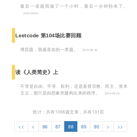
最后一道题我做了一个小时，最后一分钟秒杀了。
2019-09-01
Leetcode 第104场比赛回顾
博弈题，我最喜欢的一类题。
2019-08-30
读《人类简史》上
不管是自由、平等、权利，还是基督宗教、民主、资本
主义，都只是由想象所建构出来的秩序。
2019-08-26
统计：共有1306篇文章，共有131页
<<
<
86
87
88
89
90
>
>>